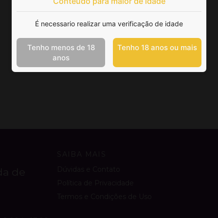
Conteúdo para maior de idade
É necessario realizar uma verificação de idade
Tenho menos de 18
Tenho 18 anos ou mais
anos
SAIBA MAIS
Dúvidas e Contato
da de
Política de Privacidade
Termos e Condições de Uso