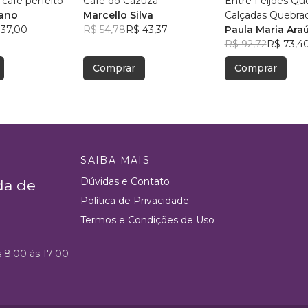
café perfeito
Café do Cazuza
Entre Feijões Q
iano
Marcello Silva
Calçadas Quebrad
 37,00
R$ 54,78
R$ 43,37
Autobiográficos e Reflexõ
Paula Maria Ara
Críticas sobre De
R$ 92,72
R$ 73,4
e Políticas Públic
Comprar
Comprar
SAIBA MAIS
Dúvidas e Contato
da de
Política de Privacidade
Termos e Condições de Uso
s 8:00 às 17:00