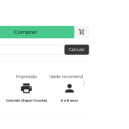
Comprar
Calcular
Impressão
Idade recomendada
Data de publicaç
Colorido (Papel Couche)
6 a 8 anos
24/10/2025