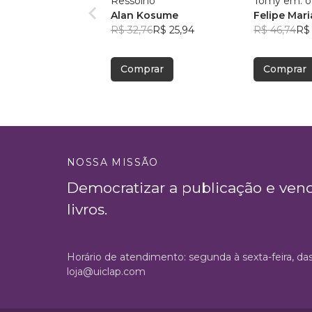
Ressolho
Tomy em: o 
Alan Kosume
Felipe Mar
R$ 32,76
R$ 25,94
R$ 46,74
R$
Comprar
Comprar
NOSSA MISSÃO
Democratizar a publicação e ven
livros.
Horário de atendimento: segunda à sexta-feira, da
loja@uiclap.com