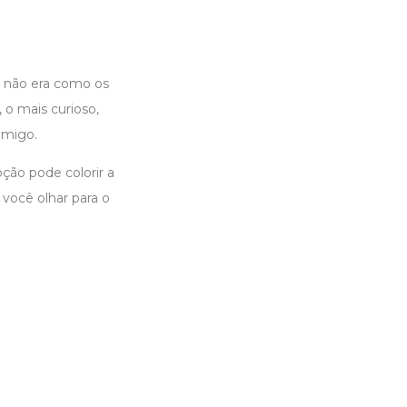
u não era como os
, o mais curioso,
amigo.
ção pode colorir a
você olhar para o