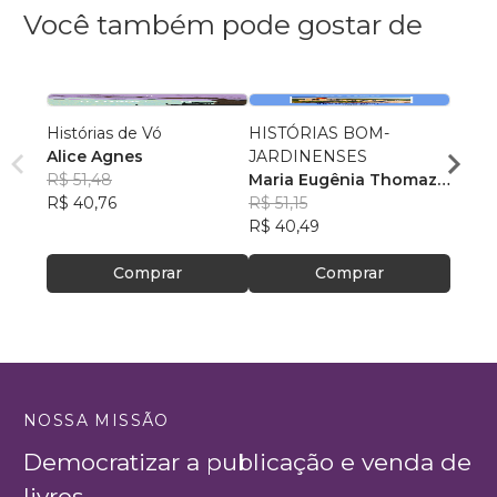
Você também pode gostar de
Histórias de Vó
HISTÓRIAS BOM-
O Arm
Alice Agnes
JARDINENSES
Minha
R$ 51,48
Maria Eugênia Thomaz
Vitor
R$ 40,76
Figueira
R$ 51,15
R$ 82
R$ 40,49
R$ 65
Comprar
Comprar
NOSSA MISSÃO
Democratizar a publicação e venda de
livros.