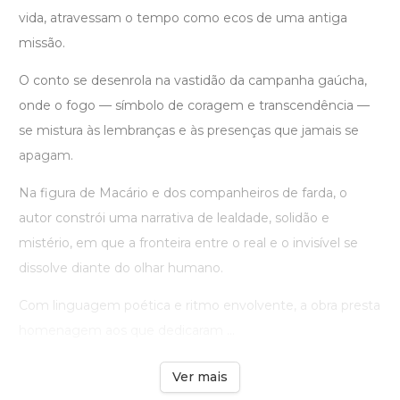
vida, atravessam o tempo como ecos de uma antiga
missão.
O conto se desenrola na vastidão da campanha gaúcha,
onde o fogo — símbolo de coragem e transcendência —
se mistura às lembranças e às presenças que jamais se
apagam.
Na figura de Macário e dos companheiros de farda, o
autor constrói uma narrativa de lealdade, solidão e
mistério, em que a fronteira entre o real e o invisível se
dissolve diante do olhar humano.
Com linguagem poética e ritmo envolvente, a obra presta
homenagem aos que dedicaram ...
Ver mais