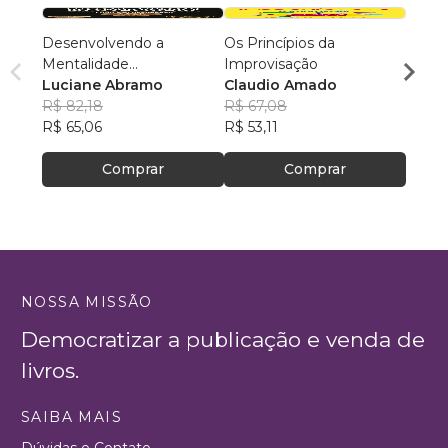
Desenvolvendo a
Os Princípios da
Êxito
Mentalidade
Improvisação
em A
Empreendedora
Luciane Abramo
Claudio Amado
Luci
R$ 82,18
R$ 67,08
R$ 82
R$ 65,06
R$ 53,11
R$ 65
Comprar
Comprar
NOSSA MISSÃO
Democratizar a publicação e venda de
livros.
SAIBA MAIS