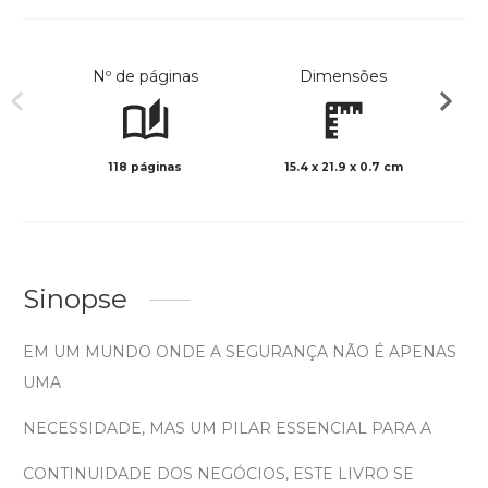
Nº de páginas
Dimensões
118 páginas
15.4 x 21.9 x 0.7 cm
Preto 
Sinopse
EM UM MUNDO ONDE A SEGURANÇA NÃO É APENAS
UMA
NECESSIDADE, MAS UM PILAR ESSENCIAL PARA A
CONTINUIDADE DOS NEGÓCIOS, ESTE LIVRO SE