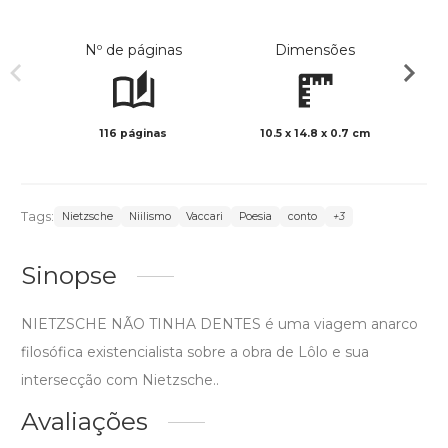
Nº de páginas
Dimensões
116 páginas
10.5 x 14.8 x 0.7 cm
Preto 
Tags:
Nietzsche
Niilismo
Vaccari
Poesia
conto
+3
Sinopse
NIETZSCHE NÃO TINHA DENTES é uma viagem anarco
filosófica existencialista sobre a obra de Lôlo e sua
intersecção com Nietzsche..
Avaliações