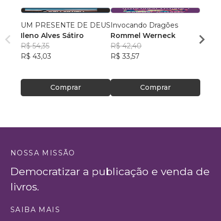
UM PRESENTE DE DEUS
Invocando Dragões
PREC
Ileno Alves Sátiro
Rommel Werneck
Gerla
R$ 54,35
R$ 42,40
de S
R$ 50
R$ 43,03
R$ 33,57
R$ 39
Comprar
Comprar
NOSSA MISSÃO
Democratizar a publicação e venda de
livros.
SAIBA MAIS