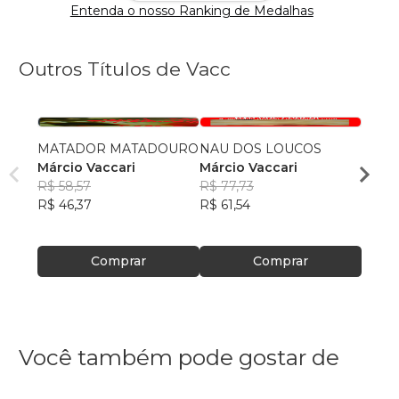
Entenda o nosso Ranking de Medalhas
Outros Títulos de Vacc
MATADOR MATADOURO
NAU DOS LOUCOS
CARN
Márcio Vaccari
Márcio Vaccari
Márci
R$ 58,57
R$ 77,73
R$ 57
R$ 46,37
R$ 61,54
R$ 45
Comprar
Comprar
Você também pode gostar de