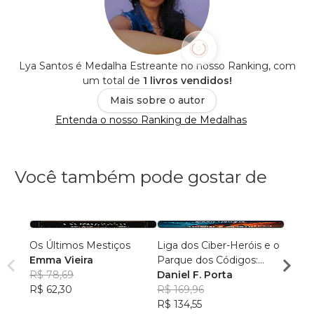
Lya Santos é Medalha Estreante no nosso Ranking, com
um total de
1 livros vendidos!
Mais sobre o autor
Entenda o nosso Ranking de Medalhas
Você também pode gostar de
Os Últimos Mestiços
Liga dos Ciber-Heróis e o
Agulh
Emma Vieira
Parque dos Códigos:
Escri
R$ 78,69
Rumo ao Desconhecido
Daniel F. Porta
R$ 79
R$ 62,30
R$ 169,96
R$ 63
R$ 134,55