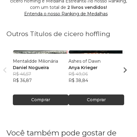
cicero hoffling é Medalha Estreante no nosso Ranking,
com um total de
2 livros vendidos!
Entenda o nosso Ranking de Medalhas
Outros Títulos de cicero hoffling
Mentalidde Milionária
Ashes of Dawn
Sussu
Daniel Nogueira
Anya Krieger
Bert
R$ 46,57
R$ 49,06
R$ 43
R$ 36,87
R$ 38,84
R$ 34
Comprar
Comprar
Você também pode gostar de