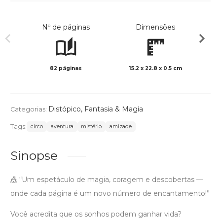
Nº de páginas
Dimensões
82 páginas
15.2 x 22.8 x 0.5 cm
Preto 
Distópico
,
Fantasia & Magia
Categorias:
Tags:
circo
aventura
mistério
amizade
Sinopse
🎪 “Um espetáculo de magia, coragem e descobertas —
onde cada página é um novo número de encantamento!”
Você acredita que os sonhos podem ganhar vida?