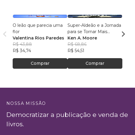
O leão que parecia uma
Super-Aldeão e a Jornada
Os Úl
flor
para se Tornar Mais
Emma 
Valentina Rios Paredes
Interessante!
Ken A. Moore
R$ 78
R$ 43,88
R$ 68,86
R$ 62
R$ 34,74
R$ 54,51
Comprar
Comprar
NOSSA MISSÃO
Democratizar a publicação e venda de
livros.