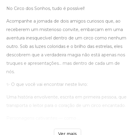
No Circo dos Sonhos, tudo é possível!
Acompanhe a jornada de dois amigos curiosos que, ao
receberem um misterioso convite, embarcam em uma
aventura inesquecível dentro de um circo como nenhum
outro. Sob as luzes coloridas e o brilho das estrelas, eles
descobrem que a verdadeira magia não está apenas nos
truques e apresentações… mas dentro de cada um de
nós.
✨ O que você vai encontrar neste livro:
Uma história envolvente, escrita em primeira pessoa, que
transporta o leitor para o coração de um circo encantado.
Personagens cativantes — como ...
Ver mais