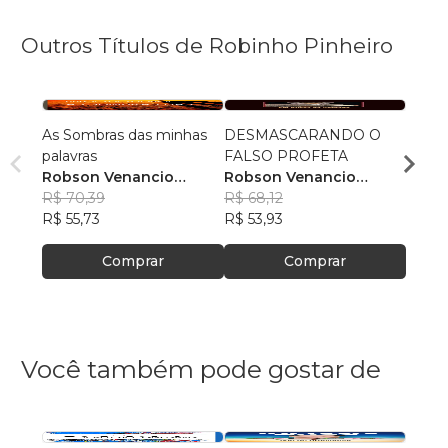
Outros Títulos de Robinho Pinheiro
As Sombras das minhas
DESMASCARANDO O
Dê Vo
palavras
FALSO PROFETA
Robs
Robson Venancio
Robson Venancio
Pinhe
R$ 75
Pinheiro
R$ 70,39
Pinheiro
R$ 68,12
R$ 59
R$ 55,73
R$ 53,93
Comprar
Comprar
Você também pode gostar de