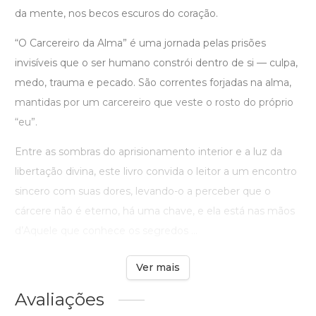
da mente, nos becos escuros do coração.
“O Carcereiro da Alma” é uma jornada pelas prisões
invisíveis que o ser humano constrói dentro de si — culpa,
medo, trauma e pecado. São correntes forjadas na alma,
mantidas por um carcereiro que veste o rosto do próprio
“eu”.
Entre as sombras do aprisionamento interior e a luz da
libertação divina, este livro convida o leitor a um encontro
sincero com suas dores, levando-o a perceber que o
cárcere não é eterno, há uma chave, e ela está nas mãos
d’Aquele que conhece os segredos ...
Ver mais
Avaliações