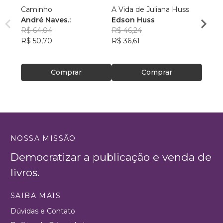
Caminho
A Vida de Juliana Huss
MILA
André Naves.:
Edson Huss
DOR
R$ 64,04
R$ 46,24
NADM
R$ 50,70
R$ 36,61
R$ 50
R$ 39
Comprar
Comprar
NOSSA MISSÃO
Democratizar a publicação e venda de
livros.
SAIBA MAIS
Dúvidas e Contato