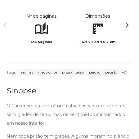
Nº de páginas
Dimensões
124 páginas
14.7 x 20.9 x 0.7 cm
Preto 
Tags:
Traumas
medo culpa
prisão interior
perdão
pecado
+2
Sinopse
O Carcereiro da alma é uma obra baseada em cárceres
sem grades de ferro, mas de sentimetos aprissionados
em nosso interior.
Nem toda prisão tem grades. Alguma moram no silêncio