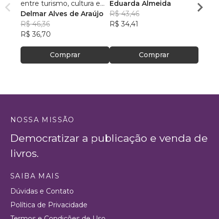
entre turismo, cultura e
Eduarda Almeida
Aulas 
ambiente
Delmar Alves de Araújo
R$ 43,46
PhD(c
R$ 46,36
R$ 34,41
R$ 63
R$ 36,70
R$ 50
Comprar
Comprar
NOSSA MISSÃO
Democratizar a publicação e venda de
livros.
SAIBA MAIS
Dúvidas e Contato
Política de Privacidade
Termos e Condições de Uso