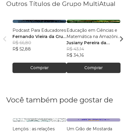
Outros Títulos de Grupo MultiAtual
Podcast Para Educadores
Educação em Ciências e
Linguí
Fernando Vieira da Cruz
Matemática na Amazônia
Cultu
(Fernandinho Cruz)
R$ 66,80
Legal: Pesquisas e
Jusiany Pereira da
Histór
Érica
R$ 52,88
Práticas Pedagógicas
Cunha dos Santos
R$ 43,14
Carva
R$ 42
R$ 34,16
R$ 33
Comprar
Comprar
Você também pode gostar de
Lençóis : as relações
Um Grão de Mostarda
Inteli