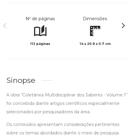
Nº de páginas
Dimensões
112 páginas
14 x 20.9 x 0.7 cm
Preto 
Sinopse
A obra “Coletânea Multidisciplinar dos Saberes - Volume 1”
foi concebida diante artigos científicos especialmente
selecionados por pesquisadores da área.
Os conteúdos apresentam considerações pertinentes
sobre os temas abordados diante o meio de pesquisa