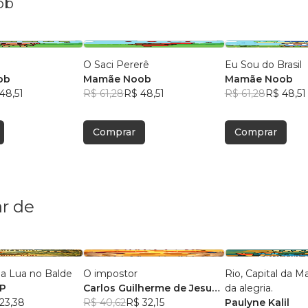
ob
O Saci Pererê
Eu Sou do Brasil
ob
Mamãe Noob
Mamãe Noob
48,51
R$ 61,28
R$ 48,51
R$ 61,28
R$ 48,51
Comprar
Comprar
r de
da Lua no Balde
O impostor
Rio, Capital da M
P
Carlos Guilherme de Jesus
da alegria.
23,38
Meireles
R$ 40,62
R$ 32,15
Paulyne Kalil