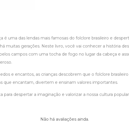
 é uma das lendas mais famosas do folclore brasileiro e despert
 há muitas gerações. Neste livro, você vai conhecer a história de
e pelos campos com uma tocha de fogo no lugar da cabeça e as
eroso.
edos e encantos, as crianças descobrem que o folclore brasileir
ias que encantam, divertem e ensinam valores importantes.
ta para despertar a imaginação e valorizar a nossa cultura popular
Não há avaliações ainda.