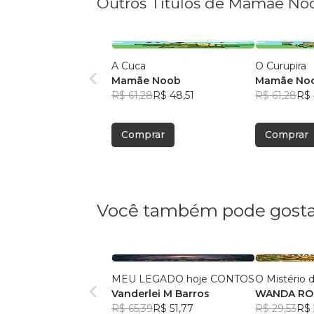
Outros Títulos de Mamãe No
A Cuca
O Curupira
Mamãe Noob
Mamãe No
R$ 61,28
R$ 48,51
R$ 61,28
R$ 
Comprar
Comprar
Você também pode gosta
MEU LEGADO hoje CONTOS
O Mistério 
Vanderlei M Barros
WANDA RO
R$ 65,39
R$ 51,77
R$ 29,53
R$ 