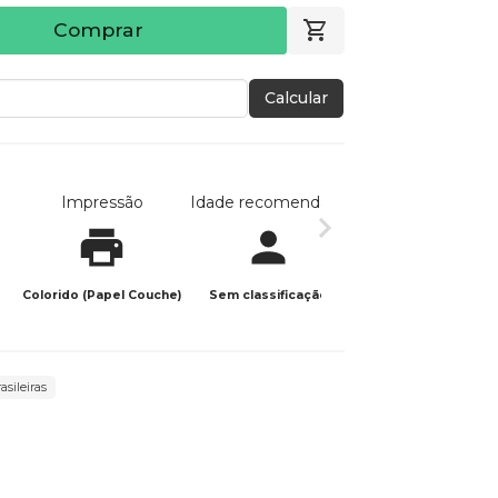
Comprar
Calcular
Impressão
Idade recomendada
Data de publicaç
Colorido (Papel Couche)
Sem classificação
23/10/2025
asileiras