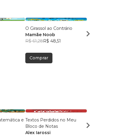
O Girassol ao Contrário
O Mundinho da Rosa
Mamãe Noob
Mamãe Noob
R$ 61,28
R$ 48,51
R$ 61,28
R$ 48,51
Comprar
Comprar
atemática e
Textos Perdidos no Meu
Eliz, os sentimentos, a
Bloco de Notas
e a borboleta
Alex Iarossi
Ana Luiza Soares