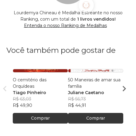
Lourdemya Chineau é Medalha Estreante no nosso
Ranking, com um total de
1 livros vendidos!
Entenda o nosso Ranking de Medalhas
Você também pode gostar de
O cemitério das
50 Maneiras de amar sua
Famíli
Orquídeas
família
Manual
Tiago Pinheiro
Juliane Caetano
Feliz
Pr Jai
R$ 63,03
R$ 56,73
R$ 74
R$ 49,90
R$ 44,91
R$ 58
Comprar
Comprar