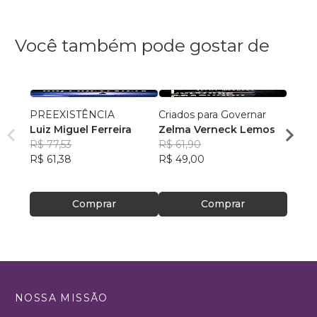
Você também pode gostar de
PREEXISTÊNCIA
Criados para Governar
A Sen
Luiz Miguel Ferreira
Zelma Verneck Lemos
Samue
R$ 77,53
R$ 61,90
Chies
R$ 94
R$ 61,38
R$ 49,00
R$ 75
Comprar
Comprar
NOSSA MISSÃO