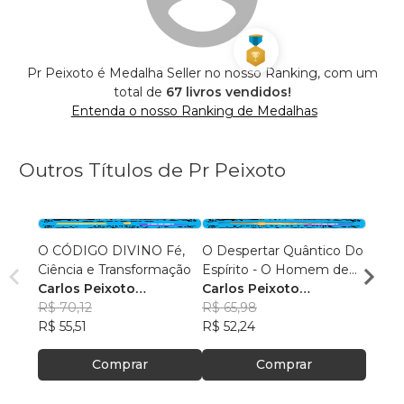
Pr Peixoto é Medalha Seller no nosso Ranking, com um
total de
67 livros vendidos!
Entenda o nosso Ranking de Medalhas
Outros Títulos de Pr Peixoto
O CÓDIGO DIVINO Fé,
O Despertar Quântico Do
A Cha
Ciência e Transformação
Espírito - O Homem de
Paneia - Revelações
Carlos Peixoto
Luz e o Reino Invisível
Carlos Peixoto
a Últ
Carlo
Mangueira
R$ 70,12
Mangueira
R$ 65,98
Rique
Mang
R$ 68
R$ 55,51
R$ 52,24
R$ 54
Comprar
Comprar