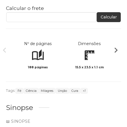
Calcular o frete
Calcular
Nº de páginas
Dimensões
188 páginas
15.5 x 23.5 x 1.1 cm
Preto 
Tags:
Fé
Ciência
Milagres
Unção
Cura
+1
Sinopse
📖 SINOPSE