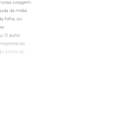
a nossa coragem.
juda da mídia
a folha, ou
ser
u. O autor
interpretando
o a linha do