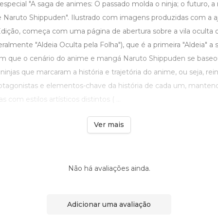
 especial "A saga de animes: O passado molda o ninja; o futuro, 
Naruto Shippuden". Ilustrado com imagens produzidas com a a
Edição, começa com uma página de abertura sobre a vila oculta d
ralmente "Aldeia Oculta pela Folha"), que é a primeira "Aldeia" a 
em que o cenário do anime e mangá Naruto Shippuden se baseo
ninjas que marcaram a história e trajetória do anime, ou seja, re
otagonistas e elementos-chave da história de cada um, mantend
 com estilos artísticos distintos ( ...
Ver mais
Não há avaliações ainda.
Adicionar uma avaliação