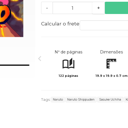
-
+
Calcular o frete
Nº de páginas
Dimensões
122 páginas
19.9 x 19.9 x 0.7 cm
Tags:
Naruto
Naruto Shippuden
Sasuke Uchiha
K