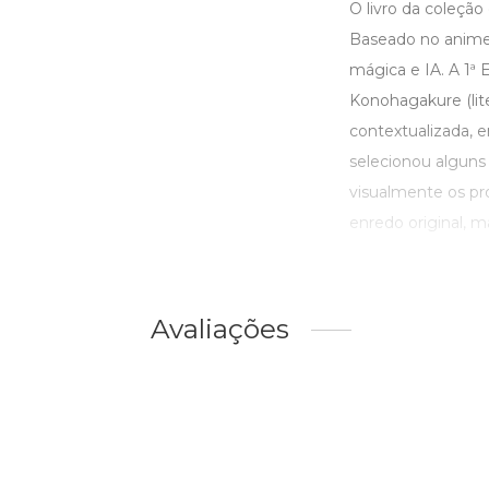
O livro da coleção
Baseado no anime 
mágica e IA. A 1ª 
Konohagakure (lite
contextualizada, 
selecionou alguns 
visualmente os pr
enredo original, mas
Avaliações