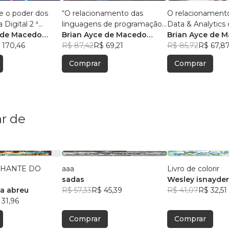
e o poder dos
“O relacionamento das
O relacionament
 Digital 2 ª
linguagens de programação
Data & Analytics 
 de Macedo
com o big data e analytics.”
Brian Ayce de Macedo
Com 50 pergunta
Brian Ayce de 
 170,46
Marinho
R$ 87,42
R$ 69,21
respostas.
Marinho
R$ 85,72
R$ 67,8
Comprar
Comprar
r de
LHANTE DO
aaa
Livro de colorir
E
sadas
Wesley isnayder
lva abreu
R$ 57,33
R$ 45,39
R$ 41,07
R$ 32,51
 31,96
Comprar
Comprar