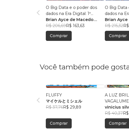
O Big Data e o poder dos
O Big Data 
dados na Era Digital: 1ª
dados na Era
Edição.
Brian Ayce de Macedo
Edição:
Brian Ayce
Marinho
R$ 206,69
R$ 163,63
Marinho
R$ 215,32
R$
Comprar
Comprar
Você também pode gosta
FLUFFY
A LUZ BRI
マイケルとミシェル
VAGALUM
R$ 37,76
R$ 29,89
vinicius si
R$ 40,37
R$
Comprar
Comprar