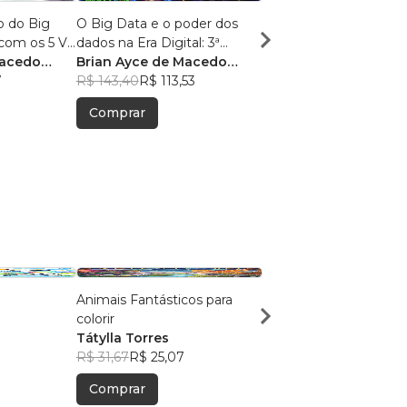
o do Big
O Big Data e o poder dos
O relacionamento do 
com os 5 Vs.
dados na Era Digital: 3ª
Data & Analytics com 
s e
Macedo
Edição.
Brian Ayce de Macedo
dados, imergindo na
Brian Ayce de Maced
7
Marinho
R$ 143,40
R$ 113,53
tipologia e importânci
Marinho
R$ 92,40
R$ 73,15
dados na Era Digital. 
Comprar
Comprar
perguntas e respostas.
Animais Fantásticos para
Meu Livro De Colorir
colorir
Thiago Santos
Tátylla Torres
R$ 33,74
R$ 26,71
R$ 31,67
R$ 25,07
Comprar
Comprar