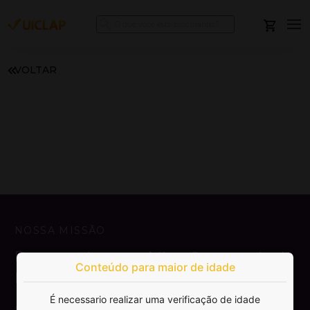
VOLTAR
NOSSA MISSÃO
Democratizar a publicação e venda de
Conteúdo para maior de idade
livros.
É necessario realizar uma verificação de idade
SAIBA MAIS