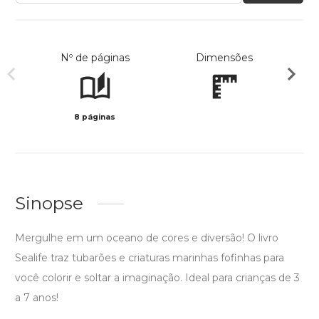
Nº de páginas
Dimensões
8 páginas
Preto 
Sinopse
Mergulhe em um oceano de cores e diversão! O livro
Sealife traz tubarões e criaturas marinhas fofinhas para
você colorir e soltar a imaginação. Ideal para crianças de 3
a 7 anos!