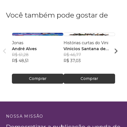
Você também pode gostar de
Jonas
Histórias curtas do Vini
A Ins
André Alves
Vinicios Santana de
sem-
R$ 61,28
Lima
R$ 46,77
quadr
Ana C
R$ 48,51
R$ 37,03
R$ 50
R$ 39
Comprar
Comprar
NOSSA MISSÃO
Democratizar a publicação e venda de