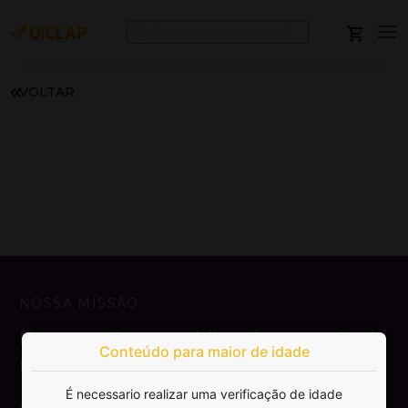
VOLTAR
NOSSA MISSÃO
Democratizar a publicação e venda de
Conteúdo para maior de idade
livros.
É necessario realizar uma verificação de idade
SAIBA MAIS