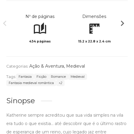
Nº de páginas
Dimensões
434 páginas
15.2 x 22.8 x 2.4 cm
Preto 
Ação & Aventura
,
Medieval
Categorias:
Tags:
Fantasia
Ficção
Romance
Medieval
Fantasia medieval romântica
+2
Sinopse
Katherine sempre acreditou que sua vida simples na vila
era tudo o que existia… até descobrir que é o último rastro
de esperança de um reino, cujo legado jaz entre