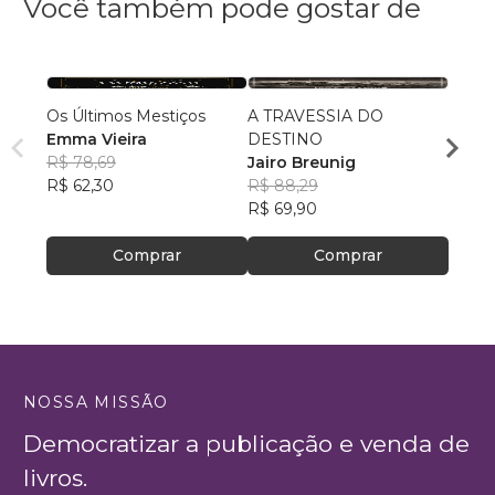
Você também pode gostar de
Os Últimos Mestiços
A TRAVESSIA DO
Fúria
Emma Vieira
DESTINO
Patri
R$ 78,69
Jairo Breunig
R$ 69
R$ 62,30
R$ 88,29
R$ 54
R$ 69,90
Comprar
Comprar
NOSSA MISSÃO
Democratizar a publicação e venda de
livros.