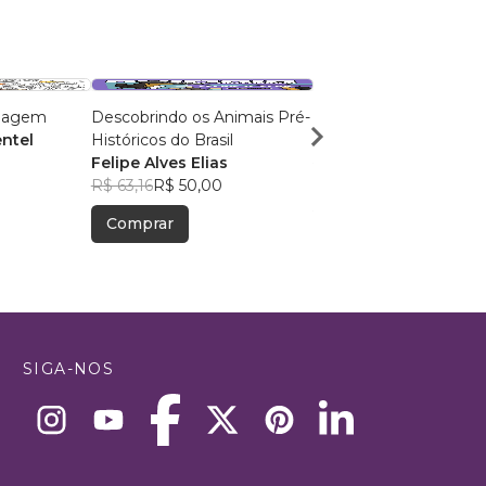
Viagem
Descobrindo os Animais Pré-
O Encontro Encantad
entel
Históricos do Brasil
TAYMARA SAUDA PAI
Felipe Alves Elias
R$ 52,01
R$ 41,17
R$ 63,16
R$ 50,00
Comprar
Comprar
SIGA-NOS