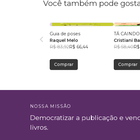
Você também pode gosta
Guia de poses
TÁ CAINDO
Raquel Melo
Cristiani Ba
R$ 83,92
R$ 66,44
R$ 58,40
R$
Comprar
Comprar
NOSSA MISSÃO
Democratizar a publicação e ven
livros.