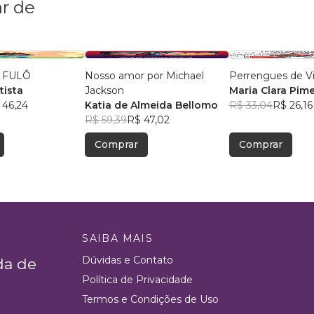
r de
 FULÔ
Nosso amor por Michael
Perrengues de 
tista
Jackson
Maria Clara Pim
 46,24
Katia de Almeida Bellomo
R$ 33,04
R$ 26,16
R$ 59,39
R$ 47,02
Comprar
Comprar
SAIBA MAIS
Dúvidas e Contato
da de
Política de Privacidade
Termos e Condições de Uso