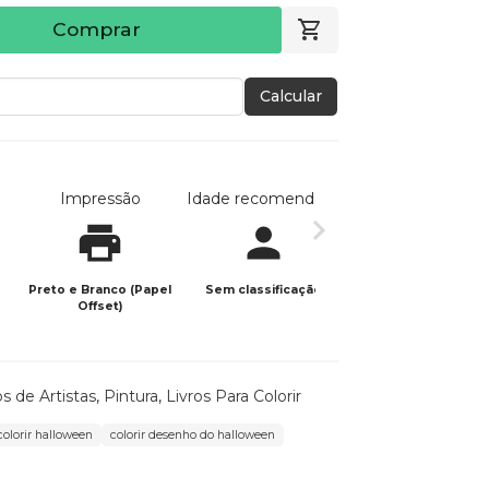
Comprar
Calcular
Impressão
Idade recomendada
Data de publicaç
Preto e Branco (Papel
Sem classificação
22/10/2025
Offset)
os de Artistas
,
Pintura
,
Livros Para Colorir
colorir halloween
colorir desenho do halloween