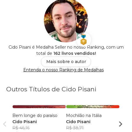
Cido Pisani é Medalha Seller no nosso Ranking, com um
total de
162 livros vendidos!
Mais sobre o autor
Entenda o nosso Ranking de Medalhas
Outros Títulos de Cido Pisani
Bem longe do paraíso
Mochilão na Itália
Amore
Cido Pisani
Cido Pisani
Cido 
R$ 46,16
R$ 38,71
R$ 45