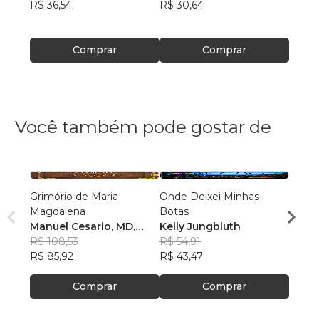
R$ 36,54
R$ 30,64
R$ 36
Comprar
Comprar
Você também pode gostar de
Grimório de Maria
Onde Deixei Minhas
Jusqu
Magdalena
Botas
João 
Manuel Cesario, MD,
Kelly Jungbluth
Sant
R$ 58
PhD
R$ 108,53
R$ 54,91
R$ 46
R$ 85,92
R$ 43,47
Comprar
Comprar