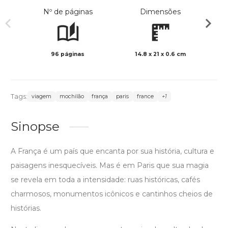
Nº de páginas
Dimensões
96 páginas
14.8 x 21 x 0.6 cm
Preto 
Tags:
viagem
mochilão
frança
paris
france
+1
Sinopse
A França é um país que encanta por sua história, cultura e
paisagens inesquecíveis. Mas é em Paris que sua magia
se revela em toda a intensidade: ruas históricas, cafés
charmosos, monumentos icônicos e cantinhos cheios de
histórias.