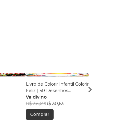
Livro de Colorir Infantil Colorir
Turbo Lines
Feliz | 50 Desenhos
Symon Rodrigues Li
Educativos | 3 a 8 Anos
Valdivino
R$ 44,46
R$ 35,19
R$ 38,69
R$ 30,63
Comprar
Comprar