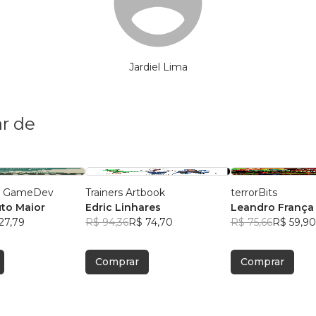
Jardiel Lima
r de
co GameDev
Trainers Artbook
terrorBits
to Maior
Edric Linhares
Leandro França
27,79
R$ 94,36
R$ 74,70
R$ 75,66
R$ 59,90
Comprar
Comprar