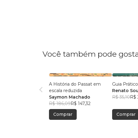
Você também pode gosta
A História do Passat em
Guia Práti
escala reduzida
Renato Sou
Saymon Machado
R$ 35,10
R$ 
R$ 186,09
R$ 147,32
Comprar
Comprar