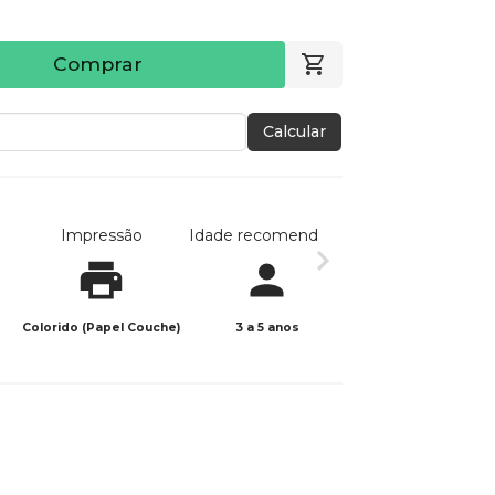
Comprar
Calcular
Impressão
Idade recomendada
Data de publicaç
Colorido (Papel Couche)
3 a 5 anos
22/10/2025