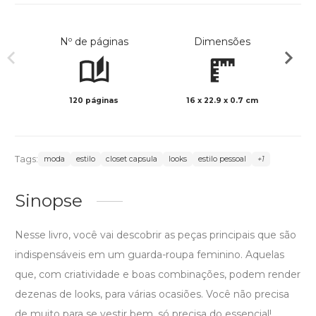
Nº de páginas
Dimensões
120 páginas
16 x 22.9 x 0.7 cm
Col
Tags:
moda
estilo
closet capsula
looks
estilo pessoal
+1
Sinopse
Nesse livro, você vai descobrir as peças principais que são
indispensáveis em um guarda-roupa feminino. Aquelas
que, com criatividade e boas combinações, podem render
dezenas de looks, para várias ocasiões. Você não precisa
de muito para se vestir bem, só precisa do essencial!