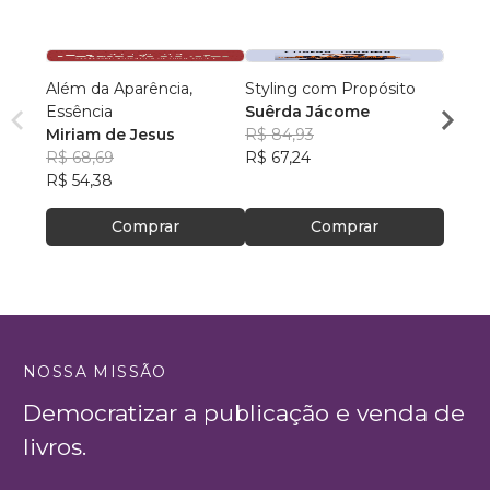
Além da Aparência,
Styling com Propósito
A mod
Essência
Suêrda Jácome
da be
Miriam de Jesus
R$ 84,93
femin
Naíra
R$ 68,69
R$ 67,24
Barb
R$ 47
R$ 54,38
R$ 37
Comprar
Comprar
NOSSA MISSÃO
Democratizar a publicação e venda de
livros.