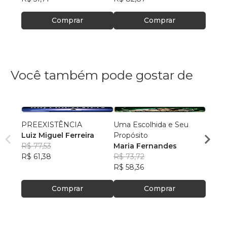
Comprar
Comprar
Você também pode gostar de
PREEXISTÊNCIA
Uma Escolhida e Seu
MILA
Luiz Miguel Ferreira
Propósito
DOR
R$ 77,53
Maria Fernandes
NADM
R$ 61,38
R$ 73,72
R$ 50
R$ 58,36
R$ 39
Comprar
Comprar