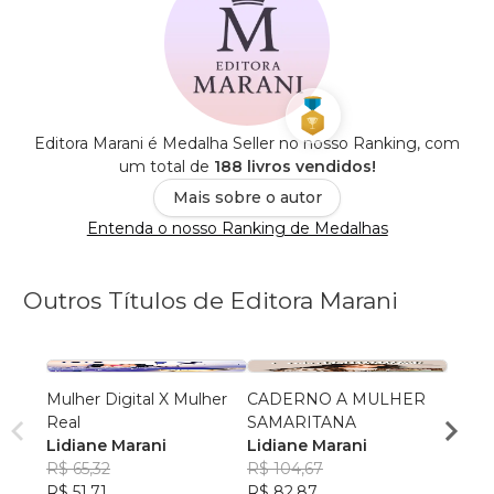
Editora Marani é Medalha Seller no nosso Ranking, com
um total de
188 livros vendidos!
Mais sobre o autor
Entenda o nosso Ranking de Medalhas
Outros Títulos de Editora Marani
Mulher Digital X Mulher
CADERNO A MULHER
CADE
Real
SAMARITANA
MULH
Lidiane Marani
Lidiane Marani
Lidia
R$ 65,32
R$ 104,67
R$ 10
R$ 51,71
R$ 82,87
R$ 82