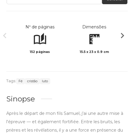
Nº de páginas
Dimensões
152 páginas
15.5 x 23 x 0.9 cm
Preto 
Tags:
Fé
cristão
luto
Sinopse
Après le départ de mon fils Samuel, j'ai une autre mise à
l'épreuve — et également fortifiée. Entre les bruits, les
prières et les révélations, il y a une force en présence du