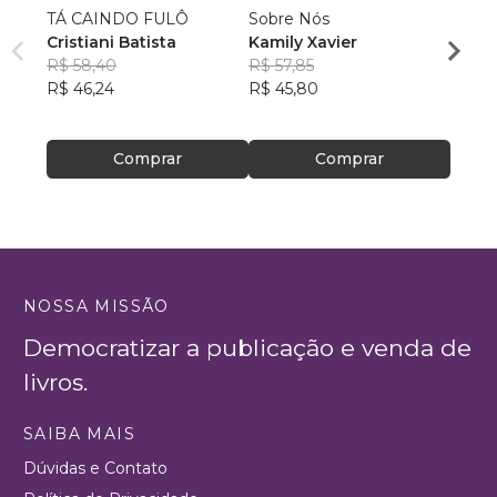
TÁ CAINDO FULÔ
Sobre Nós
Qualq
Cristiani Batista
Kamily Xavier
Kimbe
R$ 58,40
R$ 57,85
Bong
R$ 51
R$ 46,24
R$ 45,80
R$ 40
Comprar
Comprar
NOSSA MISSÃO
Democratizar a publicação e venda de
livros.
SAIBA MAIS
Dúvidas e Contato