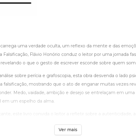
o carrega uma verdade oculta, um reflexo da mente e das emoçõ
 Falsificação, Flávio Honório conduz o leitor por uma jornada fa
 revelando o que o gesto de escrever esconde sobre quem som
álise sobre perícia e grafoscopia, esta obra desvenda o lado psi
a falsificação, mostrando que o ato de enganar muitas vezes re
onder. Medo, vaidade, ambição e desejo se entrelaçam em uma 
l em um espelho da alma.
te, este livro convida o leitor a refletir sobre a autenticidade, a 
Ver mais