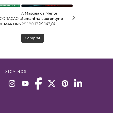
O
A Máscara da Mente
Narcisistas Perversos
 CORAÇÃO
Samantha Laurentyno
Márcio Gandra
E MARTINS
R$ 180,17
R$ 142,64
R$ 131,63
R$ 104,21
Comprar
Comprar
SIGA-NOS