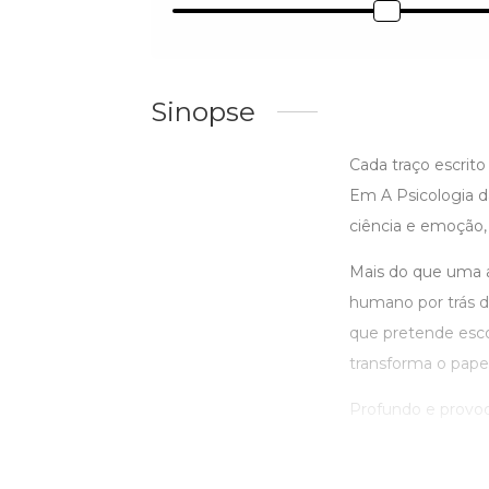
Sinopse
Cada traço escrit
Em A Psicologia da
ciência e emoção,
Mais do que uma an
humano por trás d
que pretende esc
transforma o pape
Profundo e provocan