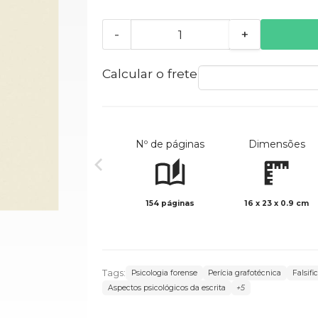
-
+
Calcular o frete
Nº de páginas
Dimensões
154 páginas
16 x 23 x 0.9 cm
Tags:
Psicologia forense
Perícia grafotécnica
Falsif
Aspectos psicológicos da escrita
+5