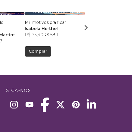
do
Mil motivos pra ficar
Segunda chance para 
Isabela Herthel
apaixonar
Martins
R$ 73,40
R$ 58,11
Mirian Parga Sousa Vi
7
R$ 54,40
R$ 43,07
Comprar
Comprar
SIGA-NOS