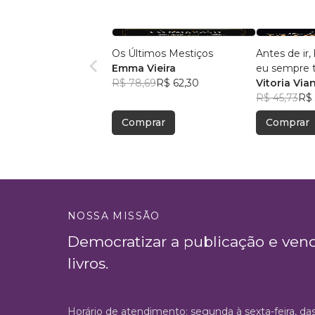
Os Últimos Mestiços
Antes de ir
Emma Vieira
eu sempre te
R$ 78,69
R$ 62,30
amor
Vitoria Via
R$ 45,73
R$ 
Comprar
Comprar
NOSSA MISSÃO
Democratizar a publicação e ven
livros.
Horário de atendimento: segunda à sexta-feira, da