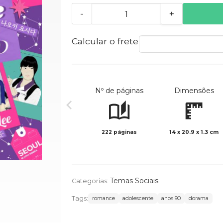
-
+
Calcular o frete
Nº de páginas
Dimensões
222 páginas
14 x 20.9 x 1.3 cm
Temas Sociais
Categorias:
Tags:
romance
adolescente
anos 90
dorama