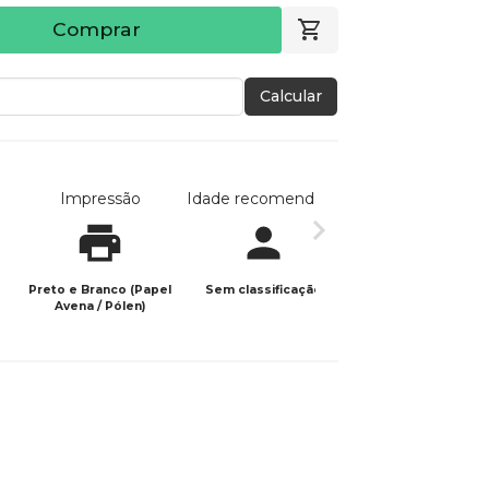
Comprar
Calcular
Impressão
Idade recomendada
Data de publicaç
Preto e Branco (Papel
Sem classificação
21/10/2025
Avena / Pólen)