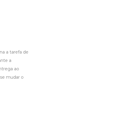
na a tarefa de
ante a
ntrega ao
sse mudar o