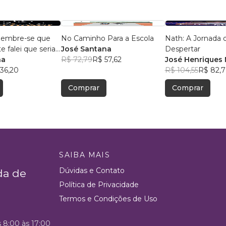
, lembre-se que
No Caminho Para a Escola
Nath: A Jornada 
 falei que seria
José Santana
Despertar
na
R$ 72,79
R$ 57,62
José Henriques 
36,20
R$ 104,55
R$ 82,7
Comprar
Comprar
SAIBA MAIS
Dúvidas e Contato
da de
Política de Privacidade
Termos e Condições de Uso
s 8:00 às 17:00