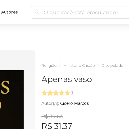
Autores
Religião
Ministério Cristão
Discipulado
Apenas vaso
(1)
Autor(a):
Cícero Marcos
R$ 39,63
R$ 31,37