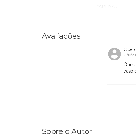
“APENA ...
Avaliações
Cicer
21/10/2
Ótima
vaso e
Sobre o Autor