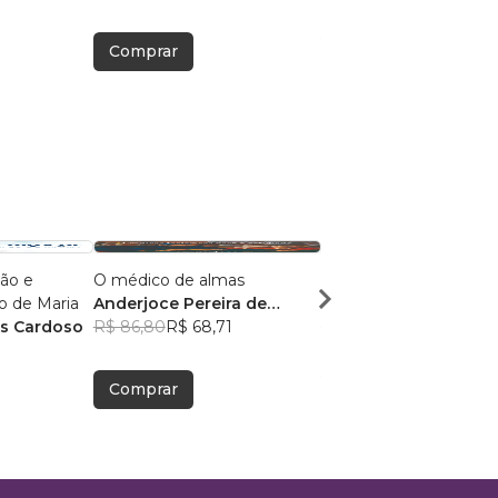
Comprar
Comprar
ão e
O médico de almas
O Preço Para o Poder
o de Maria
Anderjoce Pereira de
Adilson Dirceu Vidal
es Cardoso
Araujo
R$ 86,80
R$ 68,71
R$ 73,47
R$ 58,16
Comprar
Comprar