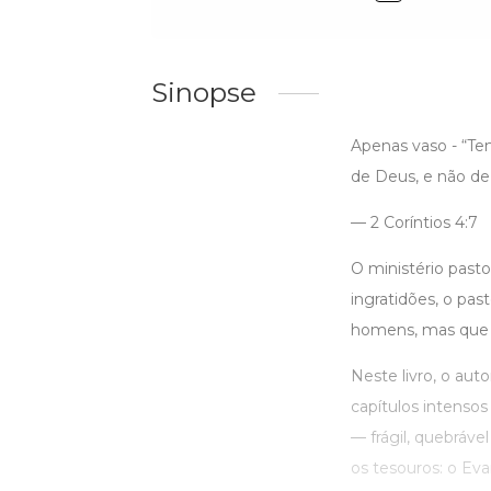
Sinopse
Apenas vaso - “Te
de Deus, e não de
— 2 Coríntios 4:7
O ministério past
ingratidões, o p
homens, mas que s
Neste livro, o aut
capítulos intensos
— frágil, quebráve
os tesouros: o Eva