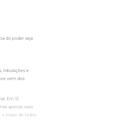
ia do poder seja
 tribulações e
mpre vem dos
ial. Em 15
, mas apenas vaso
r o maior de todos