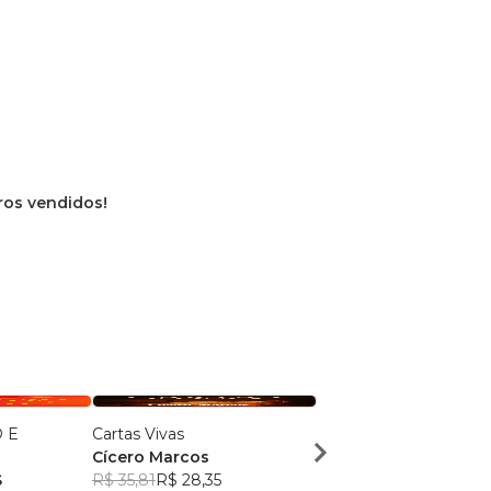
vros vendidos!
 E
Cartas Vivas
Amor o alicerce do Pe
Cícero Marcos
Cícero Marcos
S
R$ 35,81
R$ 28,35
R$ 36,64
R$ 29,00