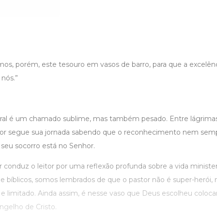
mos, porém, este tesouro em vasos de barro, para que a excelênc
 nós.”
oral é um chamado sublime, mas também pesado. Entre lágrimas,
astor segue sua jornada sabendo que o reconhecimento nem se
eu socorro está no Senhor.
or conduz o leitor por uma reflexão profunda sobre a vida minister
 e bíblicos, somos lembrados de que o pastor não é super-herói
l e limitado. Ainda assim, é nesse vaso que Deus escolheu coloca
ngelho de Cristo.