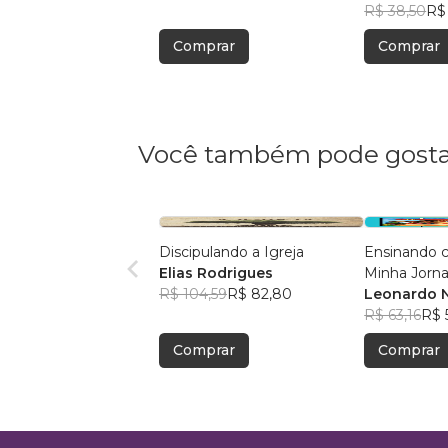
R$ 38,50
R$
Comprar
Comprar
Você também pode gosta
Discipulando a Igreja
Ensinando c
Elias Rodrigues
Minha Jorn
R$ 104,59
R$ 82,80
Descoberta
Leonardo 
R$ 63,16
R$ 
Comprar
Comprar