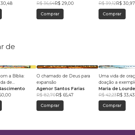
 30,48
R$ 36,64
R$ 29,00
R$ 39,12
R$ 30,97
Comprar
Comprar
r de
om a Bíblia:
O chamado de Deus para
Uma vida de oraç
ada de
expansão
doação a exempl
s
Nascimento
Agenor Santos Farias
Maria de Lourd
50,00
R$ 82,70
R$ 65,47
R$ 42,23
R$ 33,43
Comprar
Comprar