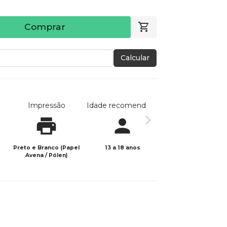
Comprar
Calcular
Impressão
Idade recomendada
Data de publicaç
Preto e Branco (Papel
13 a 18 anos
21/10/2025
Avena / Pólen)