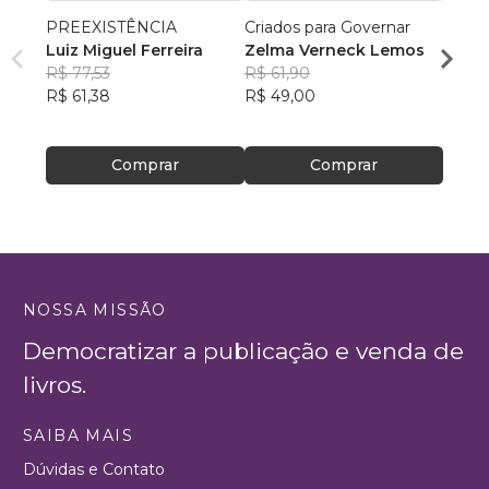
PREEXISTÊNCIA
Criados para Governar
A Sen
Luiz Miguel Ferreira
Zelma Verneck Lemos
Samue
R$ 77,53
R$ 61,90
Chies
R$ 94
R$ 61,38
R$ 49,00
R$ 75
Comprar
Comprar
NOSSA MISSÃO
Democratizar a publicação e venda de
livros.
SAIBA MAIS
Dúvidas e Contato