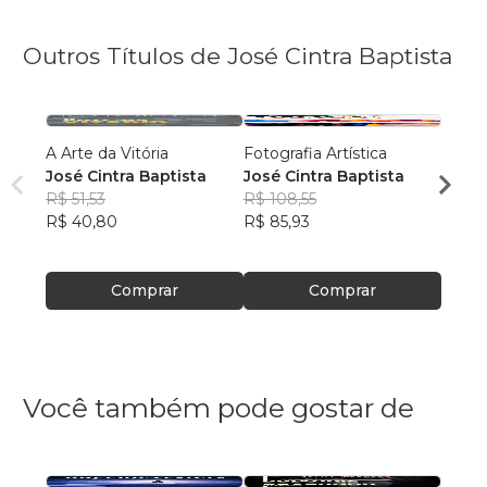
Outros Títulos de José Cintra Baptista
A Arte da Vitória
Fotografia Artística
A Mec
José Cintra Baptista
José Cintra Baptista
José 
R$ 51,53
R$ 108,55
R$ 57,
R$ 40,80
R$ 85,93
R$ 45
Comprar
Comprar
Você também pode gostar de