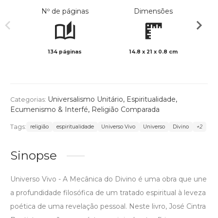
Nº de páginas
Dimensões
134 páginas
14.8 x 21 x 0.8 cm
Preto 
Universalismo Unitário
,
Espiritualidade
,
Categorias:
Ecumenismo & Interfé
,
Religião Comparada
Tags:
religião
espiritualidade
Universo Vivo
Universo
Divino
+2
Sinopse
Universo Vivo - A Mecânica do Divino é uma obra que une
a profundidade filosófica de um tratado espiritual à leveza
poética de uma revelação pessoal. Neste livro, José Cintra