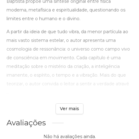
Baptista propõe uma síntese original entre física
moderna, metafísica e espiritualidade, questionando os
limites entre o humano e o divino.
A partir da ideia de que tudo vibra, da menor partícula ao
mais vasto sistema estelar, o autor apresenta uma
cosmologia de ressonância: o universo como campo vivo
de consciência em movimento. Cada capítulo é uma
meditação sobre o mistério da criação, a inteligência
imanente, o espírito, o tempo e a vibração. Mais do que
teorizar, o autor convida o leitor a sentir a verdade atravé
...
Ver mais
Avaliações
Não há avaliações ainda.