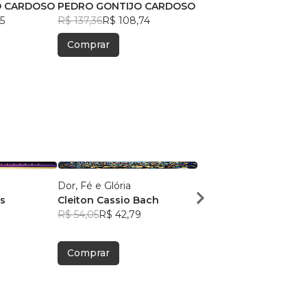
O CARDOSO
PEDRO GONTIJO CARDOSO
R$ 115,15
R$ 91,16
5
R$ 137,36
R$ 108,74
Comprar
Comprar
Dor, Fé e Glória
Identidade de Valor
s
Cleiton Cassio Bach
Simone Lacerda
1
R$ 54,05
R$ 42,79
R$ 81,24
R$ 64,31
Comprar
Comprar