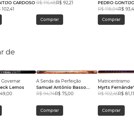
NTIJO CARDOSO
R$ 116,48
R$ 92,21
PEDRO GONTIJ
 102,41
R$ 118,04
R$ 93,4
Comprar
Comprar
r de
a Governar
A Senda da Perfeição
Matricentrismo
neck Lemos
Samuel Antônio Basso
Myrts Fernânde'
 49,00
Chiesa
R$ 94,74
R$ 75,00
R$ 102,45
R$ 81,1
Comprar
Comprar