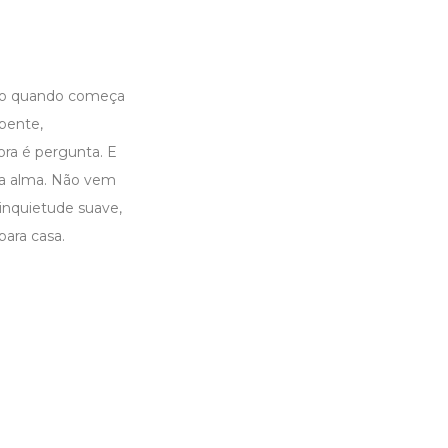
to quando começa
pente,
ra é pergunta. E
da alma. Não vem
inquietude suave,
ara casa.