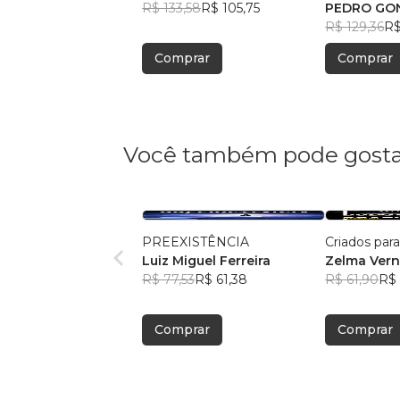
R$ 133,58
R$ 105,75
PEDRO GO
R$ 129,36
R$
Comprar
Comprar
Você também pode gosta
PREEXISTÊNCIA
Criados par
Luiz Miguel Ferreira
Zelma Ver
R$ 77,53
R$ 61,38
R$ 61,90
R$
Comprar
Comprar