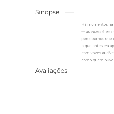
Sinopse
Há momentos na v
— às vezes é em m
percebemos que o 
o que antes era a
com vozes audívei
como quem ouve o 
Avaliações