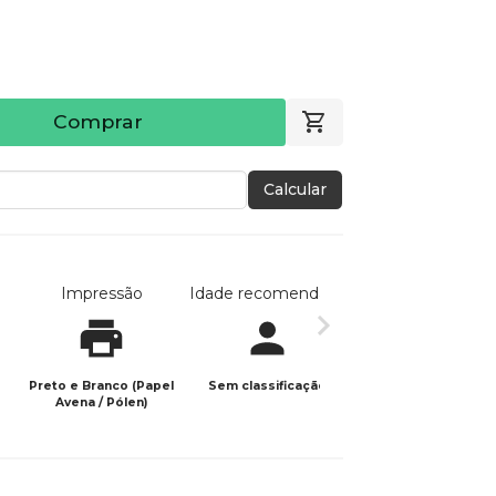
Comprar
Calcular
Impressão
Idade recomendada
Data de publicaç
Preto e Branco (Papel
Sem classificação
21/10/2025
Avena / Pólen)