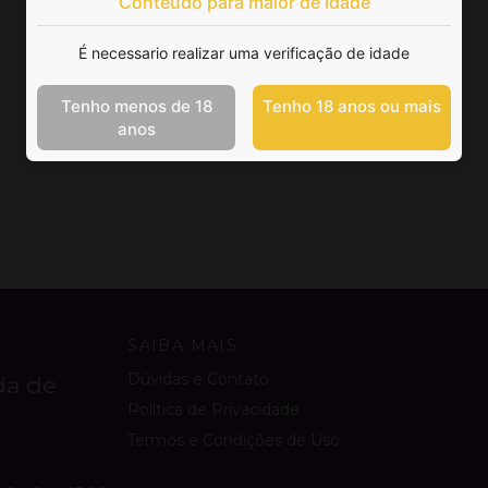
Conteúdo para maior de idade
É necessario realizar uma verificação de idade
Tenho menos de 18
Tenho 18 anos ou mais
anos
SAIBA MAIS
Dúvidas e Contato
da de
Política de Privacidade
Termos e Condições de Uso