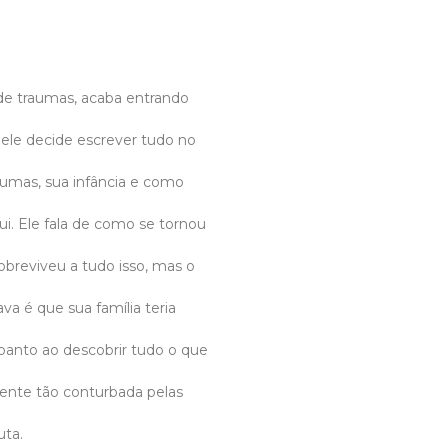
e traumas, acaba entrando
ele decide escrever tudo no
raumas, sua infância e como
i. Ele fala de como se tornou
obreviveu a tudo isso, mas o
va é que sua família teria
anto ao descobrir tudo o que
ente tão conturbada pelas
uta.