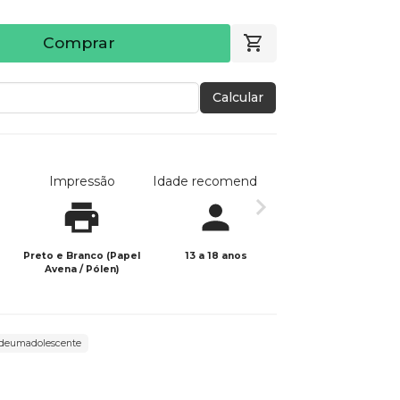
Comprar
Calcular
Impressão
Idade recomendada
Data de publicaç
Preto e Branco (Papel
13 a 18 anos
05/11/2021
Avena / Pólen)
deumadolescente