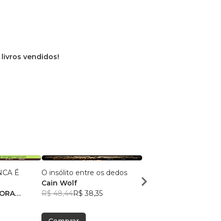
 livros vendidos!
CA É
O insólito entre os dedos
SERVIÇO SECRETO e 
Cain Wolf
curiosidades
DORA
R$ 48,44
R$ 38,35
PEDRO CAGNA
TO
R$ 73,47
R$ 58,16