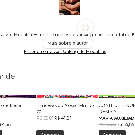
Z é Medalha Estreante no nosso Ranking, com um total de
8
Mais sobre o autor
Entenda o nosso Ranking de Medalhas
r de
o de Maria
Princesas do Nosso Mundo
CONHECER NUN
CJ
DEMAIS
R$ 52,81
R$ 41,81
MARIA AUXILIA
64,58
BORBA BARRET
R$ 45,33
R$ 35,89