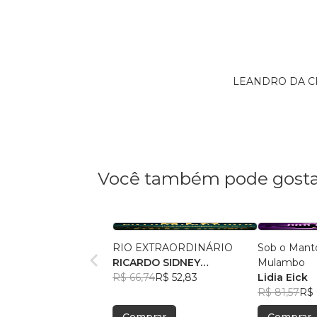
LEANDRO DA CRU
Você também pode gosta
RIO EXTRAORDINÁRIO
Sob o Mant
RICARDO SIDNEY
Mulambo
NASCIMENTO SILVA
R$ 66,74
R$ 52,83
Lidia Eick
R$ 81,57
R$ 