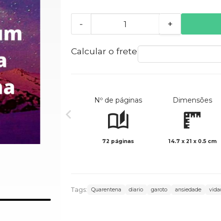
-
+
Calcular o frete
Nº de páginas
Dimensões
72 páginas
14.7 x 21 x 0.5 cm
Tags:
Quarentena
diario
garoto
ansiedade
vida