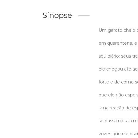
Sinopse
Um garoto cheio d
em quarentena, e 
seu diário: seus t
ele chegou até aqu
forte e de como s
que ele não espera
uma reação de esp
se passa na sua m
vozes que ele esc