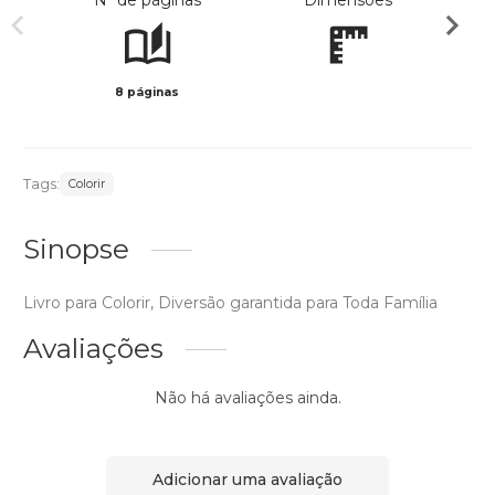
Nº de páginas
Dimensões
8 páginas
Preto 
Tags:
Colorir
Sinopse
Livro para Colorir, Diversão garantida para Toda Família
Avaliações
Não há avaliações ainda.
Adicionar uma avaliação