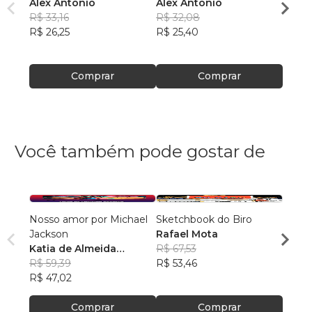
Alex Antonio
Alex Antonio
Alex 
R$ 33,16
R$ 32,08
R$ 33
R$ 26,25
R$ 25,40
R$ 26
Comprar
Comprar
Você também pode gostar de
Nosso amor por Michael
Sketchbook do Biro
Meu A
Jackson
Rafael Mota
Robe
Katia de Almeida
R$ 67,53
R$ 43
Bellomo
R$ 59,39
R$ 53,46
R$ 34
R$ 47,02
Comprar
Comprar