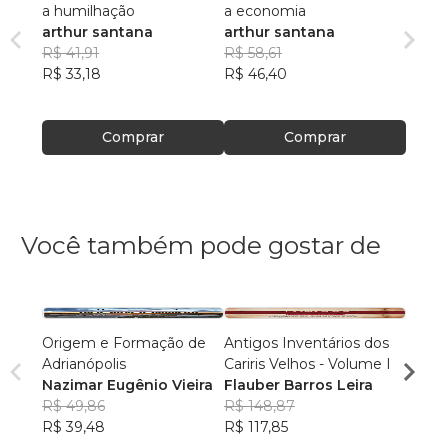
a humilhação
a economia
arthur santana
arthur santana
R$ 41,91
R$ 58,61
R$ 33,18
R$ 46,40
Comprar
Comprar
Você também pode gostar de
Origem e Formação de
Antigos Inventários dos
Banda
Adrianópolis
Cariris Velhos - Volume I
Bened
Nazimar Eugênio Vieira
Flauber Barros Leira
Inác
R$ 49,86
R$ 148,87
Alcân
R$ 59
R$ 39,48
R$ 117,85
R$ 47