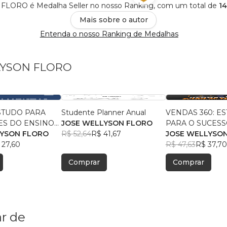
ORO é Medalha Seller no nosso Ranking, com um total de
14
Mais sobre o autor
Entenda o nosso Ranking de Medalhas
LLYSON FLORO
STUDO PARA
Studente Planner Anual
VENDAS 360: E
ES DO ENSINO
JOSE WELLYSON FLORO
PARA O SUCES
TAL E MÉDIO -
LYSON FLORO
R$ 52,64
R$ 41,67
PRESENCIAL E 
JOSE WELLYSO
LYSON FLORO
 27,60
JOSE WELLYSO
R$ 47,63
R$ 37,70
Comprar
Comprar
r de