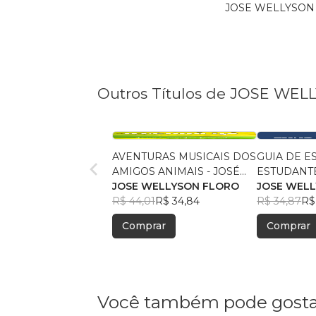
JOSE WELLYSON FL
Outros Títulos de JOSE WE
AVENTURAS MUSICAIS DOS
GUIA DE E
AMIGOS ANIMAIS - JOSÉ
ESTUDANT
WELLYSON FLORO,
JOSE WELLYSON FLORO
FUNDAMEN
JOSE WEL
COLORIDO
R$ 44,01
R$ 34,84
JOSÉ WEL
R$ 34,87
R$
Comprar
Comprar
Você também pode gosta