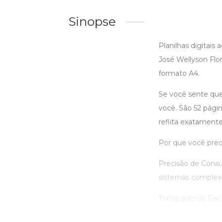
Sinopse
Planilhas digitais
José Wellyson Flo
formato A4.
Se você sente que 
você. São 52 pági
reflita exatamente
Por que você prec
Precisão de Consu
sistemas complex
Transparência Fisc