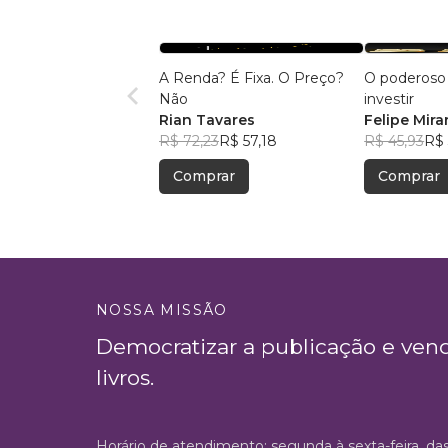
A Renda? É Fixa. O Preço?
O poderoso 
Não
investir
Rian Tavares
Felipe Mir
R$ 72,23
R$ 57,18
R$ 45,93
R$ 
Comprar
Comprar
NOSSA MISSÃO
Democratizar a publicação e ven
livros.
Horário de atendimento: segunda à sexta-feira, da