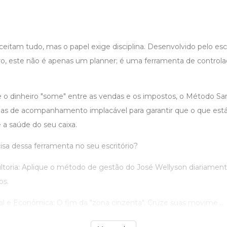
 aceitam tudo, mas o papel exige disciplina. Desenvolvido pelo esc
ro, este não é apenas um planner; é uma ferramenta de controla
o dinheiro "some" entre as vendas e os impostos, o Método San 
nas de acompanhamento implacável para garantir que o que está 
 a saúde do seu caixa.
isa dessa ferramenta no seu escritório?
ltoria: Aplique o método de gestão do José Wellyson diariament
os.
al e Econômica: O fim da "zona cinzenta". Cruze suas movime ...