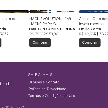
hábito de
HACK EVOLUTION – 149
Guia de Ouro dos
HACKS PARA O
Investimentos
anda
EMPREENDEDOR –
NAILTON GOMES PEREIRA
Emilio Costa
36,37
VOLUME 02
R$ 75,66
R$ 59,90
R$ 48,33
R$ 38,2
Comprar
Comprar
SAIBA MAIS
Dúvidas e Contato
da de
Política de Privacidade
Termos e Condições de Uso
s 8:00 às 17:00