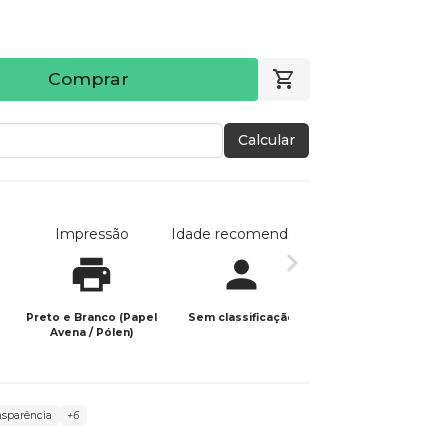
Comprar
Calcular
Impressão
Idade recomendada
Data de publicaç
Preto e Branco (Papel
Sem classificação
19/10/2025
Avena / Pólen)
nsparência
+6