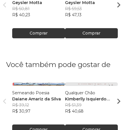
Geysler Motta
Geysler Motta
Geysl
R$ 50,81
R$ 59,53
R$ 42
R$ 40,23
R$ 47,13
R$ 33
Comprar
Comprar
Você também pode gostar de
Semeando Poesia
Qualquer Chão
Maçon
Daiane Amariz da Silva
Kimberlly Isquierdo
Hern
R$ 39,12
Bongalhardo
R$ 51,39
R$ 37
R$ 30,97
R$ 40,68
R$ 29
Comprar
Comprar