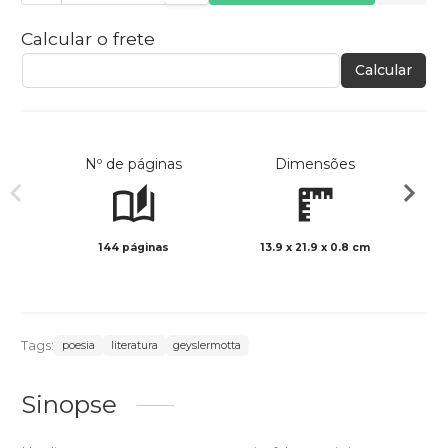
Calcular o frete
Calcular
Nº de páginas
Dimensões
144 páginas
13.9 x 21.9 x 0.8 cm
Preto 
Tags:
poesia
literatura
geyslermotta
Sinopse