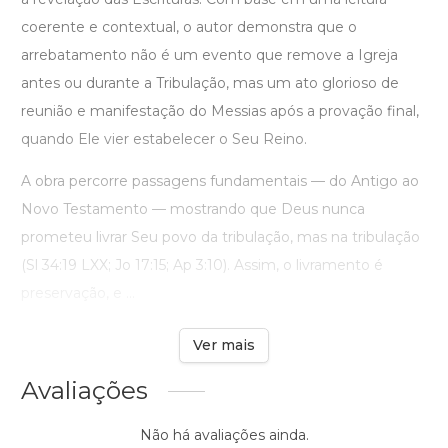
coerente e contextual, o autor demonstra que o
arrebatamento não é um evento que remove a Igreja
antes ou durante a Tribulação, mas um ato glorioso de
reunião e manifestação do Messias após a provação final,
quando Ele vier estabelecer o Seu Reino.
A obra percorre passagens fundamentais — do Antigo ao
Novo Testamento — mostrando que Deus nunca
prometeu livrar Seu povo da tribulação, mas na tribulação
(Sl 34:19 LXX; Jo 17:15; Ap 3:10). Assim, o livramento é
preservação, e ...
Ver mais
Avaliações
Não há avaliações ainda.