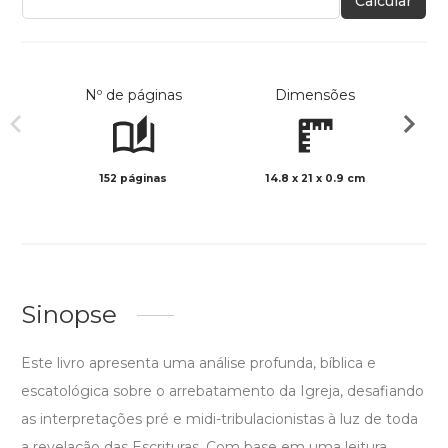
Calcular
Nº de páginas
Dimensões
152 páginas
14.8 x 21 x 0.9 cm
Preto 
Sinopse
Este livro apresenta uma análise profunda, bíblica e
escatológica sobre o arrebatamento da Igreja, desafiando
as interpretações pré e midi-tribulacionistas à luz de toda
a revelação das Escrituras. Com base em uma leitura