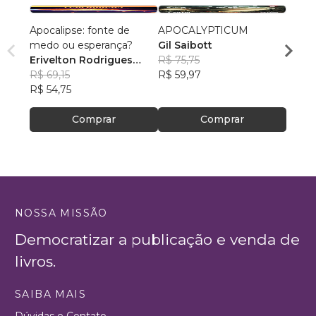
Apocalipse: fonte de
APOCALYPTICUM
Bom 
medo ou esperança?
Gil Saibott
Felipe
Erivelton Rodrigues
R$ 75,75
R$ 48
Nunes
R$ 69,15
R$ 59,97
R$ 38
R$ 54,75
Comprar
Comprar
NOSSA MISSÃO
Democratizar a publicação e venda de
livros.
SAIBA MAIS