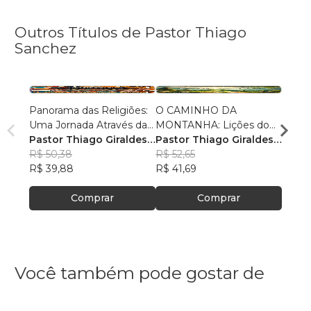
Outros Títulos de Pastor Thiago
Sanchez
Panorama das Religiões:
O CAMINHO DA
O SE
Uma Jornada Através da
MONTANHA: Lições do
O SAL
Diversidade Espiritual
Pastor Thiago Giraldes
Sermão de Jesus
Pastor Thiago Giraldes
no No
Pasto
Sanchez
R$ 50,38
Sanchez
R$ 52,65
Sanc
R$ 84
R$ 39,88
R$ 41,69
R$ 66
Comprar
Comprar
Você também pode gostar de