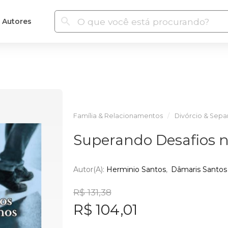
Autores
Família & Relacionamentos
Divórcio & Sepa
Superando Desafios n
Autor(a):
Herminio Santos
Dâmaris Santos
R$ 131,38
R$ 104,01