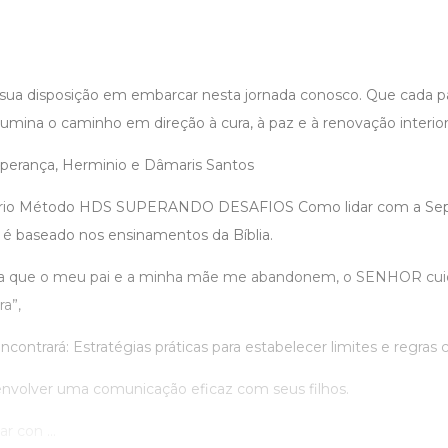
sua disposição em embarcar nesta jornada conosco. Que cada pal
lumina o caminho em direção à cura, à paz e à renovação interior
perança, Herminio e Dâmaris Santos
ário Método HDS SUPERANDO DESAFIOS Como lidar com a Sepa
, é baseado nos ensinamentos da Bíblia.
da que o meu pai e a minha mãe me abandonem, o SENHOR cui
a”,
ncontrará: Estratégias práticas para estabelecer limites e regras c
envolver uma comunicação eficaz com seus filhos.
r con ...