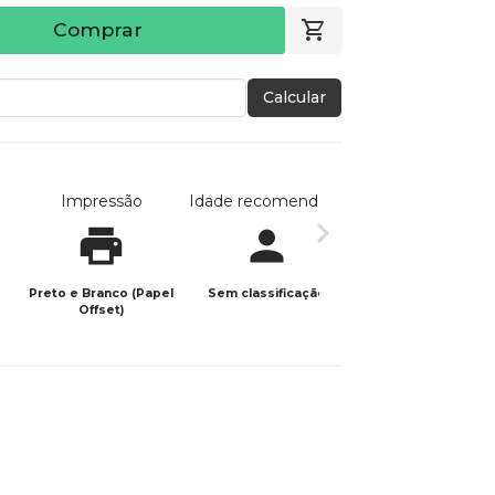
Comprar
Calcular
Impressão
Idade recomendada
Data de publicaç
Preto e Branco (Papel
Sem classificação
19/10/2025
Offset)