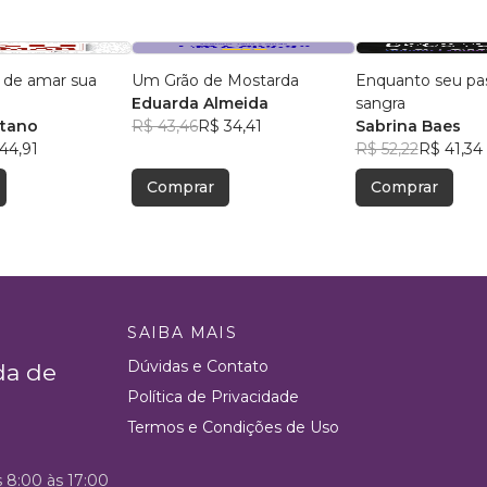
 de amar sua
Um Grão de Mostarda
Enquanto seu pa
Eduarda Almeida
sangra
etano
R$ 43,46
R$ 34,41
Sabrina Baes
44,91
R$ 52,22
R$ 41,34
Comprar
Comprar
SAIBA MAIS
Dúvidas e Contato
da de
Política de Privacidade
Termos e Condições de Uso
s 8:00 às 17:00