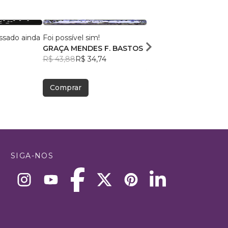
ssado ainda
Foi possível sim!
A Verdadeira Cor do
GRAÇA MENDES F. BASTOS
Camaleão
R$ 43,88
R$ 34,74
Heriberto Neto
R$ 52,51
R$ 41,57
Comprar
Comprar
SIGA-NOS