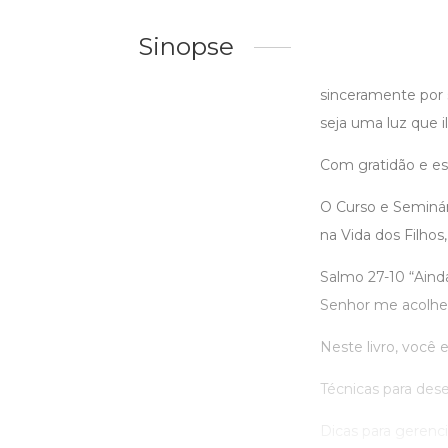
Sinopse
sinceramente por 
seja uma luz que i
Com gratidão e es
O Curso e Semin
na Vida dos Filhos
Salmo 27-10 “Ain
Senhor me acolher
Neste livro, você e
Técnicas para des
Dicas para gerencia