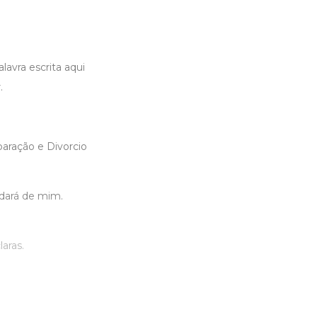
avra escrita aqui
.
ração e Divorcio
dará de mim.
laras.