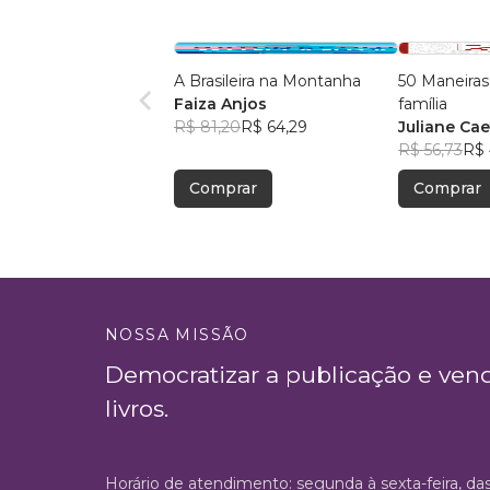
A Brasileira na Montanha
50 Maneiras
Faiza Anjos
família
R$ 81,20
R$ 64,29
Juliane Ca
R$ 56,73
R$ 
Comprar
Comprar
NOSSA MISSÃO
Democratizar a publicação e ven
livros.
Horário de atendimento: segunda à sexta-feira, da