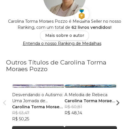
Carolina Torma Moraes Pozzo é Medalha Seller no nosso
Ranking, com um total de
62 livros vendidos!
Mais sobre o autor
Entenda o nosso Ranking de Medalhas
Outros Títulos de Carolina Torma
Moraes Pozzo
Desvendando o Autismo:
A Melodia de Rebeca
Crista
Uma Jornada de
Carolina Torma Moraes
Silênc
Autodescoberta e
Carolina Torma Moraes
Pozzo
R$ 60,81
Carol
Crescimento
Pozzo
R$ 63,47
R$ 48,14
Pozz
R$ 61
R$ 50,25
R$ 48