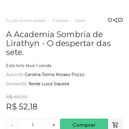
Ficção Jovem-Adulto
Fantasia
Geral
A Academia Sombria de
Lirathyn - O despertar das
sete.
Este livro teve 1 venda
Autor(a):
Carolina Torma Moraes Pozzo
Revisor(a):
Neide Luiza Siqueira
R$ 65,92
R$ 52,18
-
+
Comprar