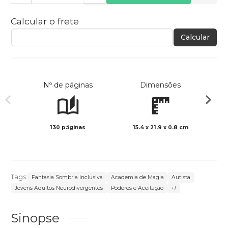
Calcular o frete
Calcular
Nº de páginas
Dimensões
130 páginas
15.4 x 21.9 x 0.8 cm
Preto 
Tags:
Fantasia Sombria Inclusiva
Academia de Magia
Autista
Jovens Adultos Neurodivergentes
Poderes e Aceitação
+1
Sinopse