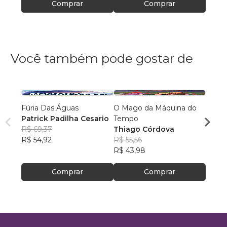
Comprar
Comprar
Você também pode gostar de
Fúria Das Águas
O Mago da Máquina do
O Lu
Patrick Padilha Cesario
Tempo
os So
R$ 69,37
Thiago Córdova
Dieg
R$ 54,92
R$ 55,56
R$ 45
R$ 43,98
R$ 35
Comprar
Comprar