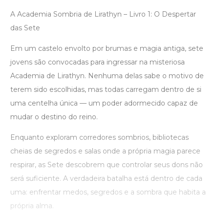
A Academia Sombria de Lirathyn – Livro 1: O Despertar
das Sete
Em um castelo envolto por brumas e magia antiga, sete
jovens são convocadas para ingressar na misteriosa
Academia de Lirathyn. Nenhuma delas sabe o motivo de
terem sido escolhidas, mas todas carregam dentro de si
uma centelha única — um poder adormecido capaz de
mudar o destino do reino.
Enquanto exploram corredores sombrios, bibliotecas
cheias de segredos e salas onde a própria magia parece
respirar, as Sete descobrem que controlar seus dons não
será suficiente. A verdadeira batalha está dentro de cada
uma: enfrentar medos, segredos e a sombra que habita a
própria alma.