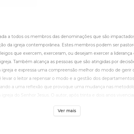
inada a todos os membros das denominações que são impactados
ção da igreja contemporânea. Estes membros podem ser pastor
e leigos que exercem, exerceram, ou desejam exercer a lideranç
greja. Também alcança as pessoas que são atingidas por decisõ
igreja e expressa uma compreensão melhor do modo de gerir da
é levar o leitor a repensar o modo e a gestão dos departamento
ando a uma reflexão que provoque uma mudança nas metodolog
greja do Senhor Jesus. O autor, após trinta e dois anos vivencian
Ver mais