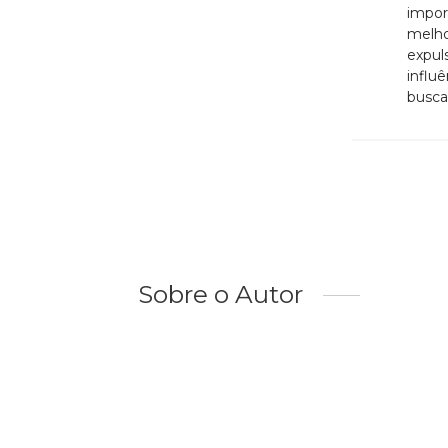
impor
melhor
expul
influ
busca
Sobre o Autor