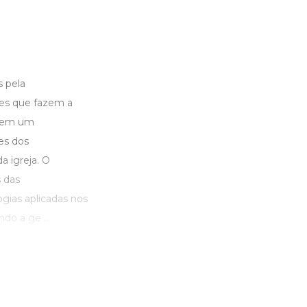
 pela
es que fazem a
a em um
es dos
 igreja. O
s das
ias aplicadas nos
do a ge ...