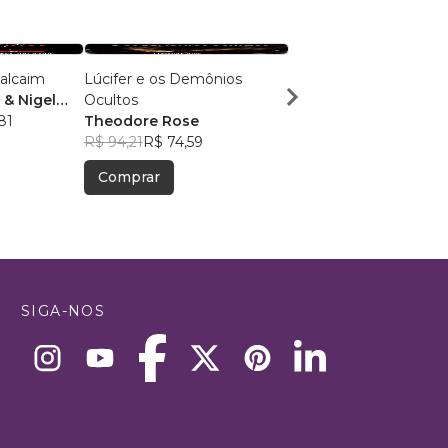
balcaim
Lúcifer e os Demônios
Léxico da Maçonaria
& Nigel
Ocultos
Albert G. Mackey
81
Theodore Rose
R$ 126,70
R$ 100,31
R$ 94,21
R$ 74,59
Comprar
Comprar
SIGA-NOS