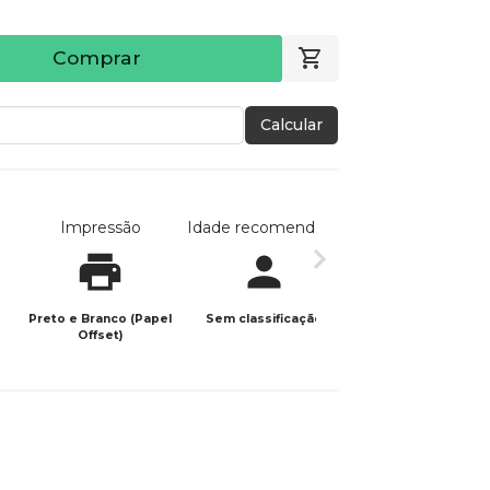
Comprar
Calcular
Impressão
Idade recomendada
Data de publicaç
Preto e Branco (Papel
Sem classificação
04/11/2021
Offset)