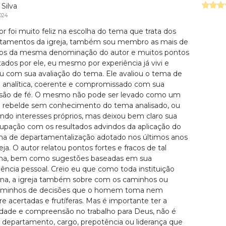
Silva
024
or foi muito feliz na escolha do tema que trata dos
tamentos da igreja, também sou membro as mais de
os da mesma denominação do autor e muitos pontos
tados por ele, eu mesmo por experiência já vivi e
u com sua avaliação do tema. Ele avaliou o tema de
 analítica, coerente e compromissado com sua
ssão de fé. O mesmo não pode ser levado como um
co rebelde sem conhecimento do tema analisado, ou
ndo interesses próprios, mas deixou bem claro sua
upação com os resultados advindos da aplicação do
ma de departamentalização adotado nos últimos anos
eja. O autor relatou pontos fortes e fracos de tal
ma, bem como sugestões baseadas em sua
iência pessoal. Creio eu que como toda instituição
a, a igreja também sobre com os caminhos ou
aminhos de decisões que o homem toma nem
e acertadas e frutíferas. Mas é importante ter a
dade e compreensão no trabalho para Deus, não é
 departamento, cargo, prepotência ou liderança que