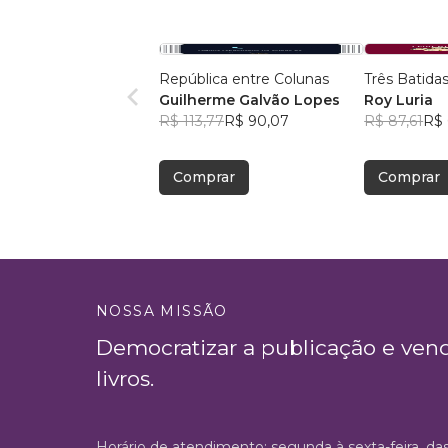
República entre Colunas
Três Batidas
Guilherme Galvão Lopes
Roy Luria
R$ 113,77
R$ 90,07
R$ 87,61
R$ 
Comprar
Comprar
NOSSA MISSÃO
Democratizar a publicação e ven
livros.
Horário de atendimento: segunda à sexta-feira, da