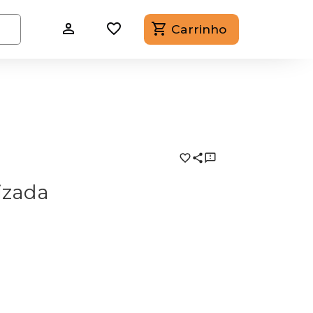
Carrinho
izada