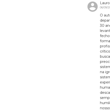
Lauro 
06/09/2
O aut
depar
30 an
levan
fecho
forma
profi
críti
busca
preoc
siste
na igr
siste
exper
human
desc
sempr
humil
nosso