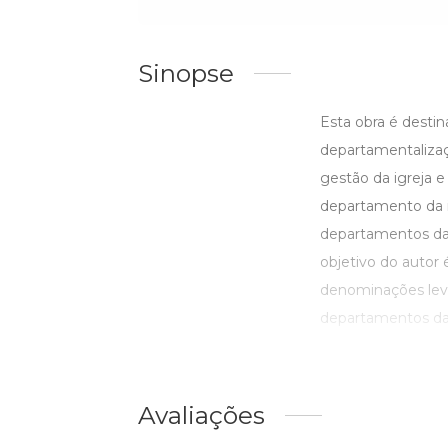
Sinopse
Esta obra é dest
departamentaliza
gestão da igreja 
departamento da i
departamentos da 
objetivo do autor 
denominações lev
departamentos da i
Avaliações