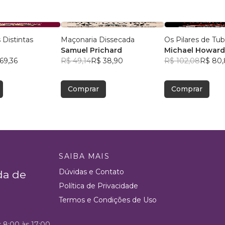
 Distintas
Maçonaria Dissecada
Os Pilares de Tu
Samuel Prichard
Michael Howard 
69,36
R$ 49,14
R$ 38,90
Jackson
R$ 102,08
R$ 80,
Comprar
Comprar
SAIBA MAIS
Dúvidas e Contato
da de
Política de Privacidade
Termos e Condições de Uso
s 8:00 às 17:00