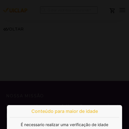
VOLTAR
NOSSA MISSÃO
Democratizar a publicação e venda de
Conteúdo para maior de idade
livros.
É necessario realizar uma verificação de idade
SAIBA MAIS