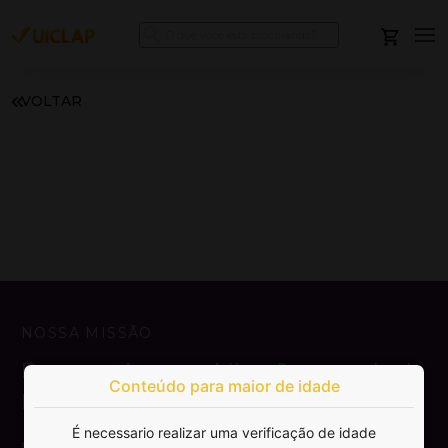
VOLTAR
NOSSA MISSÃO
Democratizar a publicação e venda de
Conteúdo para maior de idade
livros.
É necessario realizar uma verificação de idade
SAIBA MAIS