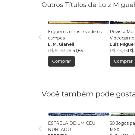
Outros Títulos de Luiz Migue
Erguei os olhos e vede os
Revista Mui
campos
Videogames
L. M. Gianeli
Luiz Miguel
R$ 52,63
R$ 41,66
R$ 43,36
R$ 
Comprar
Comprar
Você também pode gosta
ESTRELA DE UM CÉU
50 Jogos pa
NUBLADO
MSX