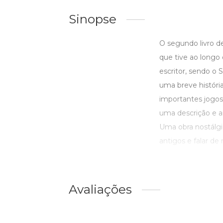
Sinopse
O segundo livro d
que tive ao longo
escritor, sendo o 
uma breve históri
importantes jogos
uma descrição e a
Uma obra nostálgic
antigos e falar de 
Avaliações