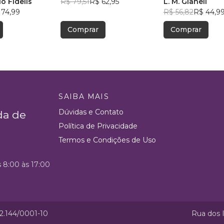
o Fidelis
R$ 79,51
R$ 62,95
L. M. Gianeli
 74,99
R$ 56,82
R$ 44,9
Comprar
Comprar
SAIBA MAIS
Dúvidas e Contato
da de
Política de Privacidade
Termos e Condições de Uso
s 8:00 às 17:00
52.144/0001-10
Rua dos I