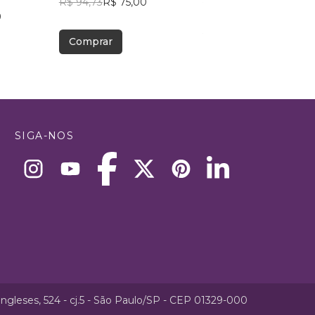
R$ 94,73
R$ 75,00
R$ 50,51
R$ 39,99
9
Comprar
Comprar
SIGA-NOS
ngleses, 524 - cj.5 - São Paulo/SP - CEP 01329-000