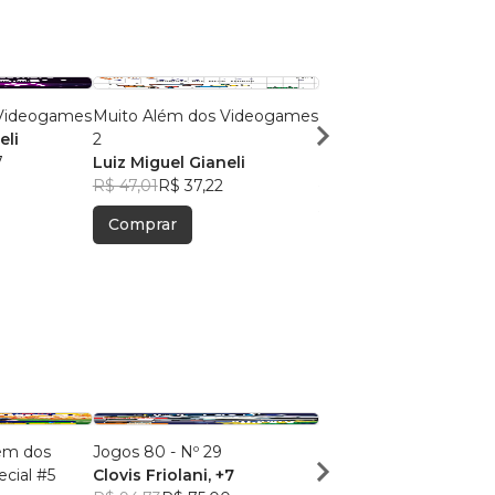
 Videogames
Muito Além dos Videogames
Como Peregrinos e
eli
2
Forasteiros
7
Luiz Miguel Gianeli
Luiz Miguel Gianeli
R$ 47,01
R$ 37,22
R$ 40,45
R$ 32,03
Comprar
Comprar
lém dos
Jogos 80 - Nº 29
Revista Password
cial #5
Clovis Friolani
, +7
Clayton Bagattoli
, +2