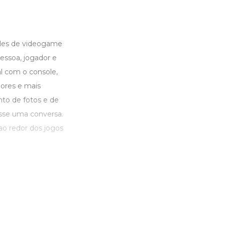
oles de videogame
essoa, jogador e
al com o console,
ores e mais
to de fotos e de
sse uma conversa.
ao redor dos jogos