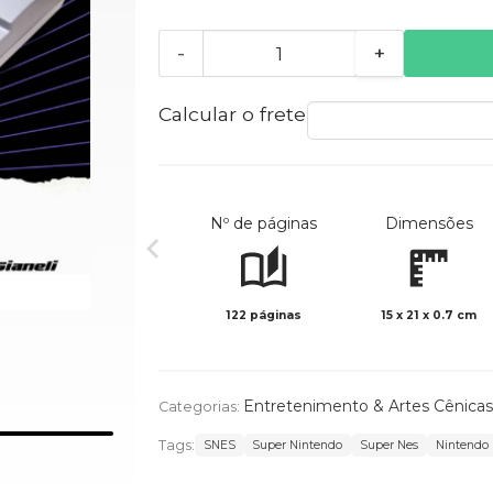
-
+
Calcular o frete
Nº de páginas
Dimensões
122 páginas
15 x 21 x 0.7 cm
Entretenimento & Artes Cênicas
Categorias:
Tags:
SNES
Super Nintendo
Super Nes
Nintendo