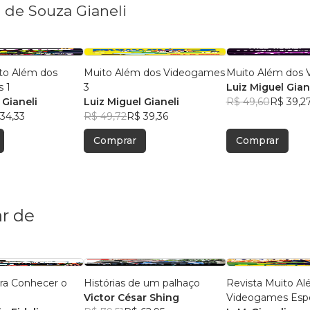
l de Souza Gianeli
to Além dos
Muito Além dos Videogames
Muito Além dos
 1
3
Luiz Miguel Gian
 Gianeli
Luiz Miguel Gianeli
R$ 49,60
R$ 39,2
34,33
R$ 49,72
R$ 39,36
Comprar
Comprar
r de
ra Conhecer o
Histórias de um palhaço
Revista Muito A
Victor César Shing
Videogames Espe