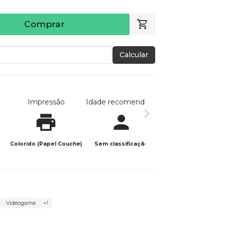
Comprar
Calcular
Impressão
Idade recomendada
Data de publicaç
Colorido (Papel Couche)
Sem classificação
18/10/2025
Videogame
+1