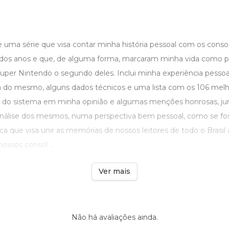
e uma série que visa contar minha história pessoal com os cons
 dos anos e que, de alguma forma, marcaram minha vida como p
Super Nintendo o segundo deles. Inclui minha experiência pesso
a do mesmo, alguns dados técnicos e uma lista com os 106 melh
 do sistema em minha opinião e algumas menções honrosas, jun
nálise dos mesmos, numa perspectiva bem pessoal, como se fo
a que visa unir as memórias de nossos leitores de todo o Brasil 
nossos consol ...
Ver mais
Não há avaliações ainda.