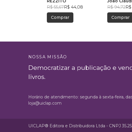
REZZITO
João Cláudi
R$ 55,67
R$ 44,08
R$ 94,72
R$
Comprar
Comprar
NOSSA MISSÃO
Democratizar a publicação e ven
livros.
Horário de atendimento: segunda à sexta-feira, da
loja@uiclap.com
UICLAP® Editora e Distribuidora Ltda - CNPJ 35.2