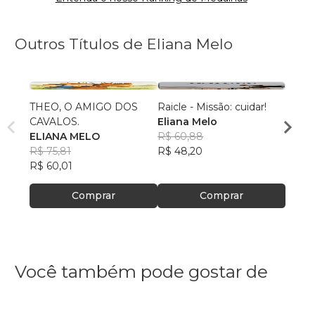
Outros Títulos de Eliana Melo
THEO, O AMIGO DOS
Raicle - Missão: cuidar!
BEN
CAVALOS.
Eliana Melo
Elian
ELIANA MELO
R$ 60,88
R$ 44
R$ 75,81
R$ 48,20
R$ 34
R$ 60,01
Comprar
Comprar
Você também pode gostar de