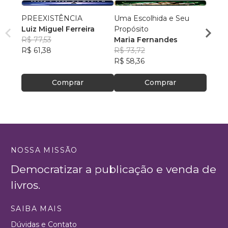
PREEXISTÊNCIA
Uma Escolhida e Seu
MILA
Luiz Miguel Ferreira
Propósito
DOR
R$ 77,53
Maria Fernandes
NADM
R$ 61,38
R$ 73,72
R$ 50
R$ 58,36
R$ 39
Comprar
Comprar
NOSSA MISSÃO
Democratizar a publicação e venda de
livros.
SAIBA MAIS
Dúvidas e Contato