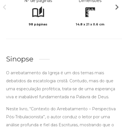
Nº de páginas
Dimensões
98 páginas
14.8 x 21 x 0.6 cm
Preto 
Sinopse
O arrebatamento da Igreja é um dos temas mais
debatidos da escatologia cristã. Contudo, mais do que
uma especulação profética, trata-se de uma esperança
viva e inabalável fundamentada na Palavra de Deus.
Neste livro, “Contexto do Arrebatamento – Perspectiva
Pós-Tribulacionista”, o autor conduz o leitor por uma
análise profunda e fiel das Escrituras, mostrando que o