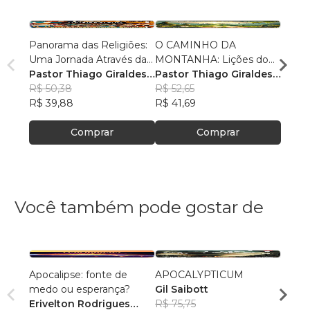
Panorama das Religiões:
O CAMINHO DA
O SE
Uma Jornada Através da
MONTANHA: Lições do
O SAL
Diversidade Espiritual
Pastor Thiago Giraldes
Sermão de Jesus
Pastor Thiago Giraldes
no No
Pasto
Sanchez
R$ 50,38
Sanchez
R$ 52,65
Sanc
R$ 84
R$ 39,88
R$ 41,69
R$ 66
Comprar
Comprar
Você também pode gostar de
Apocalipse: fonte de
APOCALYPTICUM
Bom 
medo ou esperança?
Gil Saibott
Felipe
Erivelton Rodrigues
R$ 75,75
R$ 48