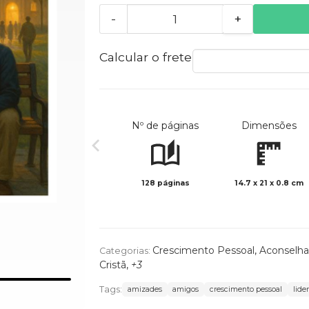
-
+
Calcular o frete
Nº de páginas
Dimensões
128 páginas
14.7 x 21 x 0.8 cm
Crescimento Pessoal
,
Aconselh
Categorias:
Cristã
,
+3
Tags:
amizades
amigos
crescimento pessoal
lide