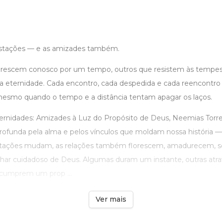
 estações — e as amizades também.
orescem conosco por um tempo, outros que resistem às tempes
 eternidade. Cada encontro, cada despedida e cada reencontro
 mesmo quando o tempo e a distância tentam apagar os laços.
rnidades: Amizades à Luz do Propósito de Deus, Neemias Torres
rofunda pela alma e pelos vínculos que moldam nossa história —
tações mudam, as relações também florescem, amadurecem, 
har cuidadoso de Deus. Algumas duram um instante, outras atr
s cumprem um prop ...
Ver mais