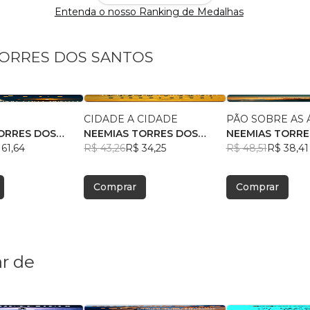
Entenda o nosso Ranking de Medalhas
 TORRES DOS SANTOS
CIDADE A CIDADE
PÃO SOBRE AS 
ORRES DOS
NEEMIAS TORRES DOS
NEEMIAS TORRE
61,64
SANTOS
R$ 43,26
R$ 34,25
SANTOS
R$ 48,51
R$ 38,41
Comprar
Comprar
r de