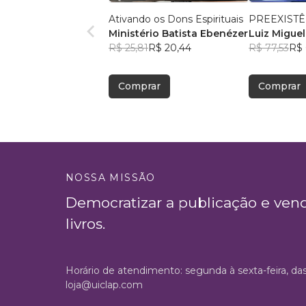
Ativando os Dons Espirituais
PREEXISTÊ
Ministério Batista Ebenézer
Luiz Miguel
R$ 25,81
R$ 20,44
R$ 77,53
R$ 
Comprar
Comprar
NOSSA MISSÃO
Democratizar a publicação e ven
livros.
Horário de atendimento: segunda à sexta-feira, da
loja@uiclap.com