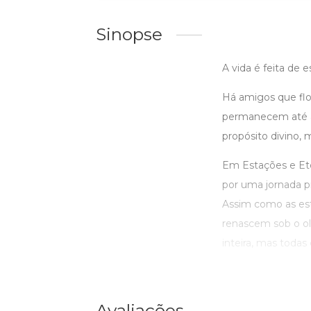
Sinopse
A vida é feita de
Há amigos que fl
permanecem até a
propósito divino,
Em Estações e Ete
por uma jornada p
Assim como as es
renascem sob o ol
inteira, mas toda
Avaliações