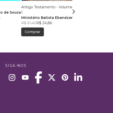
Antigo Testamento - Volume
Como lidar com o sof
ro de Souza
1
à luz das Escrituras?
6
Ministério Batista Ebenézer
Rosangela da Silva F
R$ 31,40
R$ 24,86
R$ 46,78
R$ 37,04
Comprar
Comprar
SIGA-NOS