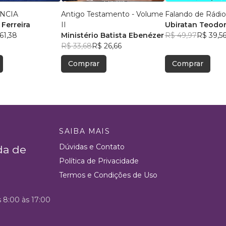
NCIA
Antigo Testamento - Volume
Falando de Rádio
 Ferreira
II
Ubiratan Teodo
61,38
Ministério Batista Ebenézer
R$ 49,97
R$ 39,5
R$ 33,68
R$ 26,66
Comprar
Comprar
SAIBA MAIS
Dúvidas e Contato
da de
Política de Privacidade
Termos e Condições de Uso
s 8:00 às 17:00