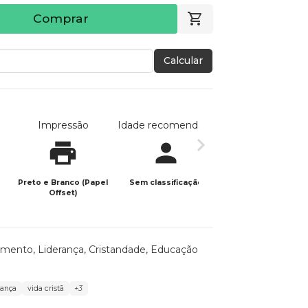
Comprar
Calcular
Impressão
Idade recomendada
Data de publicaç
Preto e Branco (Papel
Sem classificação
18/10/2025
Offset)
amento
,
Liderança
,
Cristandade
,
Educação
rança
vida cristã
+3