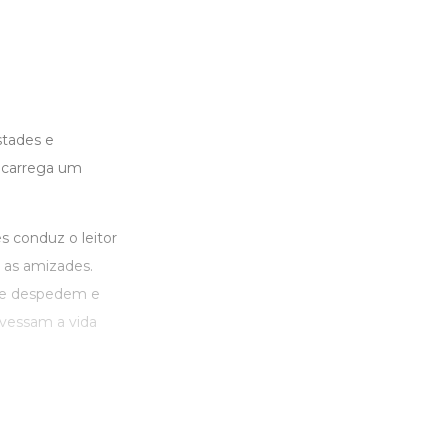
tades e
 carrega um
 conduz o leitor
 as amizades.
se despedem e
avessam a vida