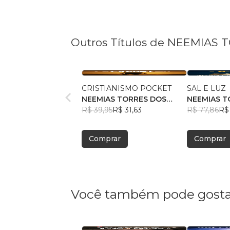
Outros Títulos de NEEMIAS
CRISTIANISMO POCKET
SAL E LUZ
NEEMIAS TORRES DOS
NEEMIAS T
SANTOS
R$ 39,95
R$ 31,63
SANTOS
R$ 77,86
R$ 
Comprar
Comprar
Você também pode gosta