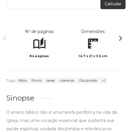
Calcular
Nº de páginas
Dimensões
84 páginas
14.7 x 21 x 0.5 cm
Preto 
Tags:
Bíblia
Ensino
Igreja
Liderança
Discipulado
+2
Sinopse
O ensino bíblico não é uma tarefa periférica na vida da
Igreja, mas uma vocação essencial que sustenta sua
saúde espiritual, unidade doutrinária e relevância no