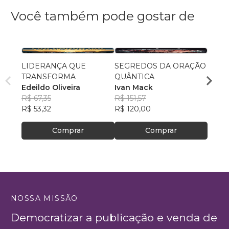
Você também pode gostar de
LIDERANÇA QUE
SEGREDOS DA ORAÇÃO
Uma J
TRANSFORMA
QUÂNTICA
Eterni
Edeildo Oliveira
Ivan Mack
Pr Ag
R$ 67,35
R$ 151,57
R$ 45
R$ 53,32
R$ 120,00
R$ 36
Comprar
Comprar
NOSSA MISSÃO
Democratizar a publicação e venda de