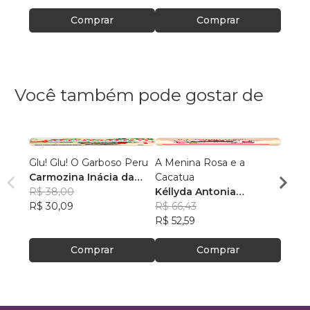
Comprar
Comprar
Você também pode gostar de
Glu! Glu! O Garboso Peru
A Menina Rosa e a
As Ca
Carmozina Inácia da
Cacatua
Kelly
Silva Rodrigues
R$ 38,00
Kéllyda Antonia
Case
R$ 61
R$ 30,09
Casemiro
R$ 66,43
R$ 48
R$ 52,59
Comprar
Comprar