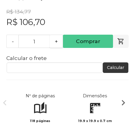
R$ 134,77
R$ 106,70
-
+
Comprar
Calcular o frete
Calcular
Nº de páginas
Dimensões
118 páginas
19.9 x 19.9 x 0.7 cm
Col