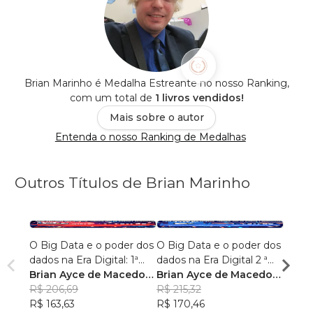
Brian Marinho é Medalha Estreante no nosso Ranking,
com um total de
1 livros vendidos!
Mais sobre o autor
Entenda o nosso Ranking de Medalhas
Outros Títulos de Brian Marinho
O Big Data e o poder dos
O Big Data e o poder dos
“O re
dados na Era Digital: 1ª
dados na Era Digital 2 ª
lingu
Edição.
Brian Ayce de Macedo
Edição:
Brian Ayce de Macedo
progr
Brian
Marinho
R$ 206,69
Marinho
R$ 215,32
data e
Mari
R$ 87
R$ 163,63
R$ 170,46
R$ 69