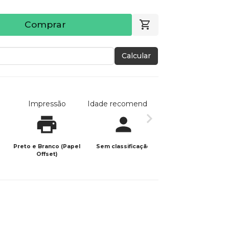
Comprar
Calcular
Impressão
Idade recomendada
Data de publicaç
Preto e Branco (Papel
Sem classificação
17/10/2025
Offset)