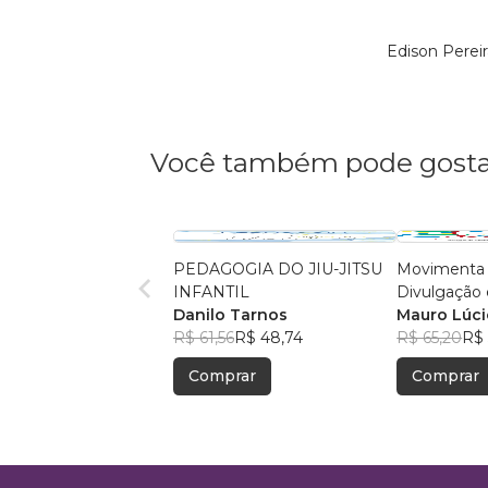
Edison Perei
Você também pode gosta
PEDAGOGIA DO JIU-JITSU
Movimenta 
INFANTIL
Divulgação 
Danilo Tarnos
Científica n
Mauro Lúci
R$ 61,56
R$ 48,74
Educação F
+3
R$ 65,20
R$ 
Divinópolis
Comprar
Comprar