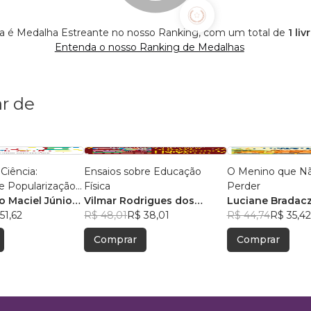
ra é Medalha Estreante no nosso Ranking, com um total de
1 li
Entenda o nosso Ranking de Medalhas
r de
Ciência:
Ensaios sobre Educação
O Menino que Nã
e Popularização
Física
Perder
o Curso de
o Maciel Júnior
,
Vilmar Rodrigues dos
Luciane Bradac
ísica da UEMG
51,62
Santos
R$ 48,01
R$ 38,01
R$ 44,74
R$ 35,42
Comprar
Comprar