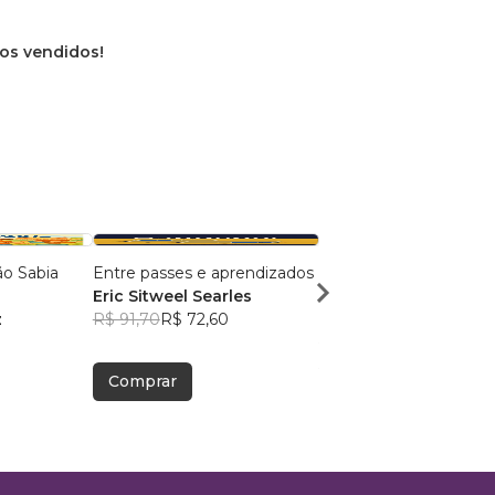
vros vendidos!
o Sabia
Entre passes e aprendizados
BASTÃO RETRÁTIL
Eric Sitweel Searles
OPERACIONAL
z
R$ 91,70
R$ 72,60
Cláudio de Miranda
Rodrigues
R$ 101,86
R$ 80,64
Comprar
Comprar