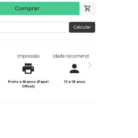
Comprar
Calcular
Impressão
Idade recomendada
Data de publicaç
Preto e Branco (Papel
13 a 18 anos
17/10/2025
Offset)