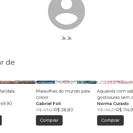
Jk Jk
r de
 Mandala
Maravilhas do mundo para
Aquarela com sab
colorir
gostosuras sem 
 49,90
Gabriel Foli
esboço
Norma Curado
R$ 49,01
R$ 38,80
R$ 145,19
R$ 114,
Comprar
Comprar