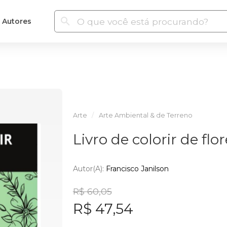
Autores
Arte
Arte Ambiental & de Terreno
Livro de colorir de flo
Autor(a):
Francisco Janilson
R$ 60,05
R$ 47,54