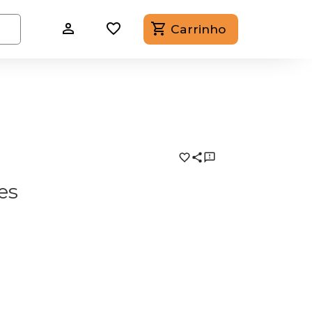
Carrinho
res