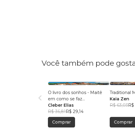
Você também pode gosta
O livro dos sonhos - Maitê
Traditional
em como se faz...
Kaia Zen
Cleber Elias
R$ 63,03
R$
R$ 36,81
R$ 29,14
Comprar
Comprar