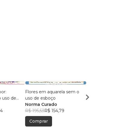
or:
Flores em aquarela sem o
As aventuras da Sereia
o uso de
uso de esboço
Evelyn da Silva Pereir
Norma Curado
Scalet
R$ 75,81
R$ 60,01
94
R$ 195,53
R$ 154,79
Comprar
Comprar