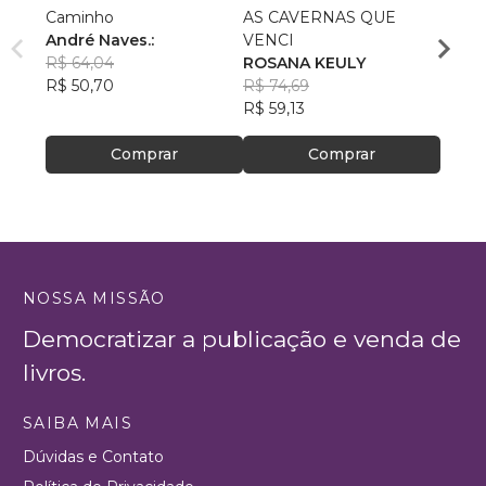
Caminho
AS CAVERNAS QUE
Queri
André Naves.:
VENCI
Chris
R$ 64,04
ROSANA KEULY
R$ 51
R$ 50,70
R$ 74,69
R$ 40
R$ 59,13
Comprar
Comprar
NOSSA MISSÃO
Democratizar a publicação e venda de
livros.
SAIBA MAIS
Dúvidas e Contato