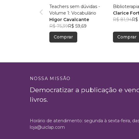
Teachers sem dúvidas -
Biblioterapi
Volume 1: Vocabulário
Clarice Fo
Higor Cavalcante
R$ 81,94
R$
R$ 75,39
R$ 59,69
Comprar
Comprar
NOSSA MISSÃO
Democratizar a publicação e ven
livros.
Horário de atendimento: segunda à sexta-feira, da
loja@uiclap.com