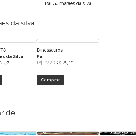
Rai Guimaraes da silva
es da silva
STO
Dinossauros
es da Silva
Rai
25,35
R$ 32,20
R$ 25,49
Comprar
r de