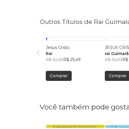
Outros Títulos de Rai Guimara
Jesus Cristo
JESUS CRI
Rai
rai Guimarã
R$ 32,20
R$ 25,49
R$ 32,03
R$ 
Comprar
Comprar
Você também pode gosta