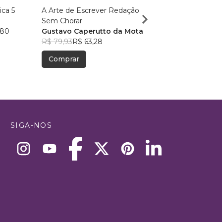
ca 5
A Arte de Escrever Redação
A corda, há corda, acor
Sem Chorar
Marcelo Lopes
,80
Gustavo Caperutto da Mota
R$ 40,16
R$ 31,79
R$ 79,93
R$ 63,28
Comprar
Comprar
SIGA-NOS