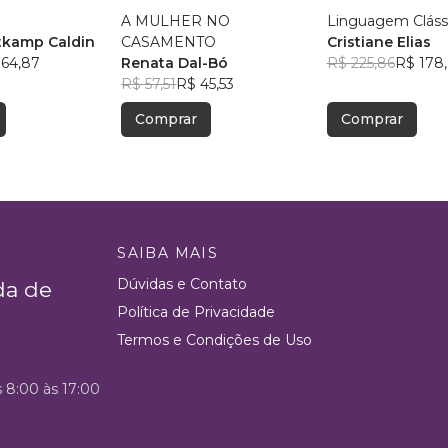
a
A MULHER NO
Linguagem Clássi
rtkamp Caldin
CASAMENTO
Cristiane Elias
 64,87
Renata Dal-Bó
R$ 225,86
R$ 178
R$ 57,51
R$ 45,53
Comprar
Comprar
SAIBA MAIS
Dúvidas e Contato
da de
Política de Privacidade
Termos e Condições de Uso
s 8:00 às 17:00