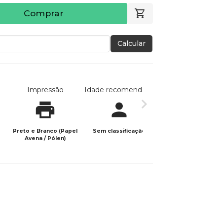
Comprar
Calcular
Impressão
Idade recomendada
Data de publicaç
Preto e Branco (Papel
Sem classificação
16/10/2025
Avena / Pólen)